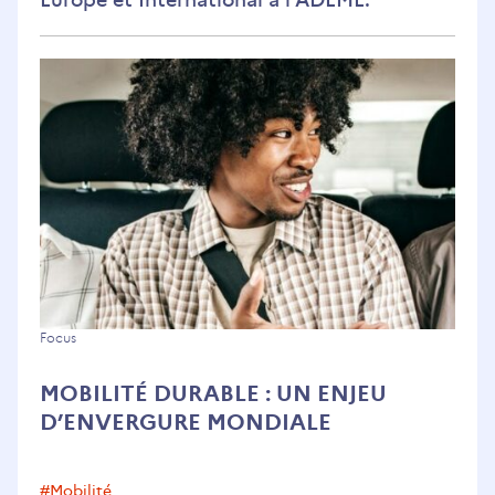
Mobilité
Focus
durable
MOBILITÉ DURABLE : UN ENJEU
:
D’ENVERGURE MONDIALE
un
enjeu
d’envergure
#mobilité