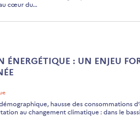
 au cœur du…
rénovatio
énergétiq
s’accélère
 ÉNERGÉTIQUE : UN ENJEU FO
NÉE
que
 démographique, hausse des consommations d’én
ptation au changement climatique : dans le bas