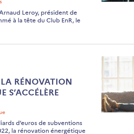
s
Cap
, Arnaud Leroy, président de
sur
mé à la tête du Club EnR, le
la
rénovatio
énergétiq
européen
 LA RÉNOVATION
E S’ACCÉLÈRE
que
En
liards d’euros de subventions
France,
2022, la rénovation énergétique
la