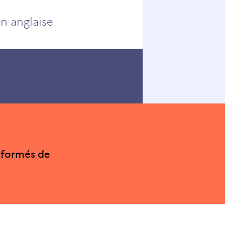
on anglaise
nformés de