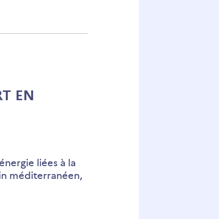
n
ue
RT EN
ergie liées à la
sin méditerranéen,