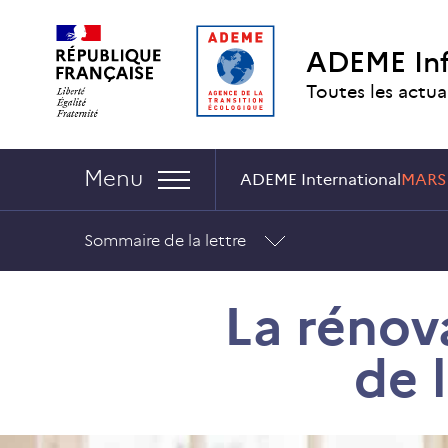
Aller
Aller
Gestion
au
au
des
ADEME In
contenu
menu
cookies
Toutes les actua
Navigation :
Menu
ADEME International
MARS
Sommaire de la lettre
La rénova
de 