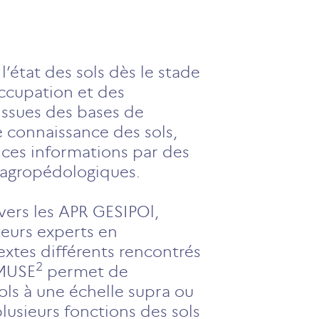
’état des sols dès le stade
occupation et des
issues des bases de
 connaissance des sols,
 ces informations par des
s agropédologiques.
avers les APR GESIPOl,
urs experts en
xtes différents rencontrés
2
 MUSE
permet de
ols à une échelle supra ou
lusieurs fonctions des sols