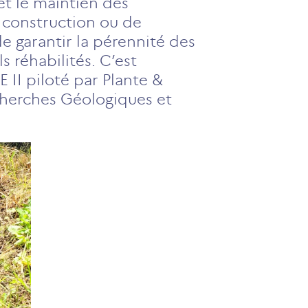
t le maintien des
 construction ou de
de garantir la pérennité des
s réhabilités. C’est
 II piloté par Plante &
cherches Géologiques et