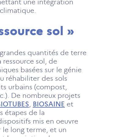
mettant une intégration
 climatique.
essource sol »
 grandes quantités de terre
a ressource sol, de
iques basées sur le génie
u réhabiliter des sols
hets urbains (compost,
tc.). De nombreux projets
BIOTUBES
,
BIOSAINE
et
s étapes de la
dispositifs mis en oeuvre
r le long terme, et un