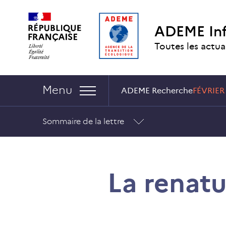
Aller
Aller
Gestion
au
au
des
ADEME In
contenu
menu
cookies
Toutes les actua
Navigation :
Menu
ADEME Recherche
FÉVRIER
Sommaire de la lettre
La renatu