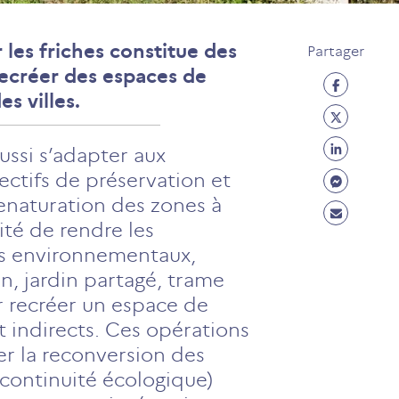
 les friches constitue des
Partager
 recréer des espaces de
Partage
s villes.
Facebo
Partage
(ouvre
Twitter
Partage
aussi s’adapter aux
un
(ouvre
Linkedi
Partage
ctifs de préservation et
nouvel
un
(ouvre
Messen
 renaturation des zones à
onglet)
Partage
nouvel
un
(ouvre
té de rendre les
Mail
onglet)
nouvel
un
ces environnementaux,
(ouvre
onglet)
nouvel
n, jardin partagé, trame
un
onglet)
ur recréer un espace de
nouvel
t indirects. Ces opérations
onglet)
r la reconversion des
 continuité écologique)