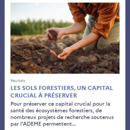
Les
sols
fore
un
capi
cruc
à
pré
Résultats
LES SOLS FORESTIERS, UN CAPITAL
CRUCIAL À PRÉSERVER
Pour préserver ce capital crucial pour la
santé des écosystèmes forestiers, de
nombreux projets de recherche soutenus
par l’ADEME permettent…