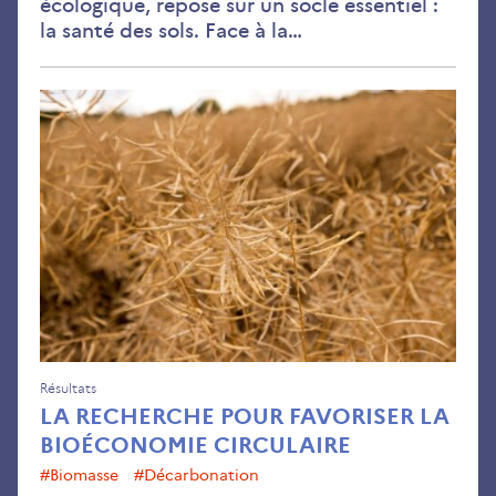
écologique, repose sur un socle essentiel :
la santé des sols. Face à la…
La
rec
pou
fav
la
bio
circ
Résultats
LA RECHERCHE POUR FAVORISER LA
BIOÉCONOMIE CIRCULAIRE
#Biomasse
#décarbonation