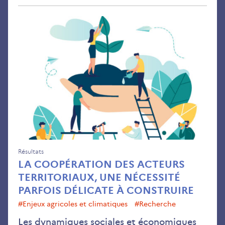
La
coo
des
act
terr
une
néc
par
dél
à
con
Résultats
LA COOPÉRATION DES ACTEURS
TERRITORIAUX, UNE NÉCESSITÉ
PARFOIS DÉLICATE À CONSTRUIRE
#enjeux agricoles et climatiques
#recherche
Les dynamiques sociales et économiques