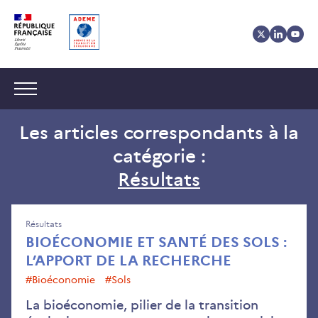
Aller
Aller
Gestion
au
au
des
contenu
menu
cookies
Navigation :
Les articles correspondants à la
catégorie :
Résultats
Résultats
BIOÉCONOMIE ET SANTÉ DES SOLS :
L’APPORT DE LA RECHERCHE
#Bioéconomie
#sols
La bioéconomie, pilier de la transition