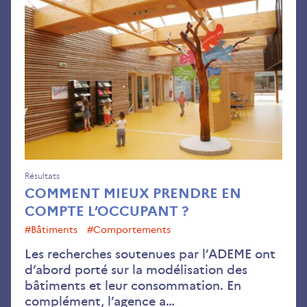
mie
pre
en
co
l’o
?
Résultats
COMMENT MIEUX PRENDRE EN
COMPTE L’OCCUPANT ?
#bâtiments
#comportements
Les recherches soutenues par l’ADEME ont
d’abord porté sur la modélisation des
bâtiments et leur consommation. En
complément, l’agence a…