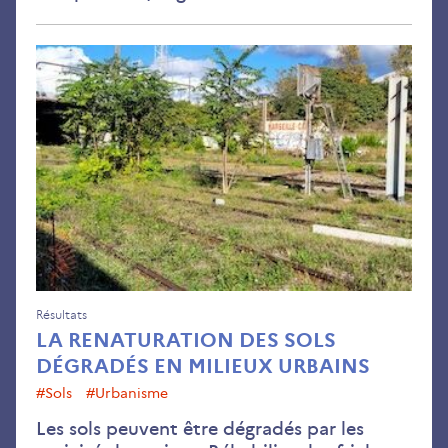
La
ren
des
sols
dég
en
mil
urb
Résultats
LA RENATURATION DES SOLS
DÉGRADÉS EN MILIEUX URBAINS
#sols
#Urbanisme
Les sols peuvent être dégradés par les