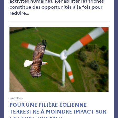
activités humaines. Réhabiliter les friches
constitue des opportunités à la fois pour
réduire…
Pou
une
fili
éol
terr
à
moi
imp
sur
la
fau
Résultats
POUR UNE FILIÈRE ÉOLIENNE
vol
TERRESTRE À MOINDRE IMPACT SUR