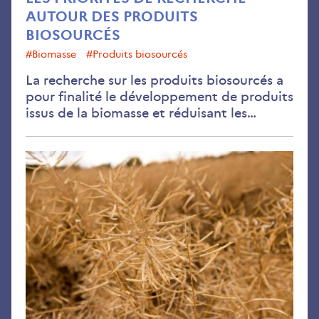
AUTOUR DES PRODUITS
BIOSOURCÉS
#Biomasse
#Produits biosourcés
La recherche sur les produits biosourcés a
pour finalité le développement de produits
issus de la biomasse et réduisant les…
La
rec
pou
fav
la
bio
circ