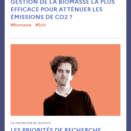
GESTION DE LA BIOMASSE LA PLUS
EFFICACE POUR ATTÉNUER LES
ÉMISSIONS DE CO2 ?
#Biomasse
#sols
Les
prio
de
rec
aut
des
pro
bio
La recherche en actions
LES PRIORITÉS DE RECHERCHE