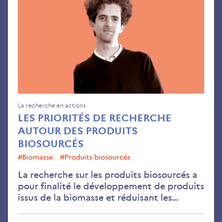
de
rec
aut
des
pro
bio
La recherche en actions
LES PRIORITÉS DE RECHERCHE
AUTOUR DES PRODUITS
BIOSOURCÉS
#Biomasse
#Produits biosourcés
La recherche sur les produits biosourcés a
pour finalité le développement de produits
issus de la biomasse et réduisant les…