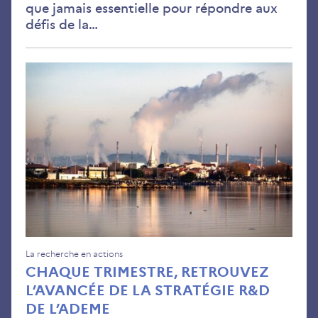
que jamais essentielle pour répondre aux
défis de la…
Ch
tri
ret
l’a
de
la
str
R&
de
l’A
La recherche en actions
CHAQUE TRIMESTRE, RETROUVEZ
L’AVANCÉE DE LA STRATÉGIE R&D
DE L’ADEME