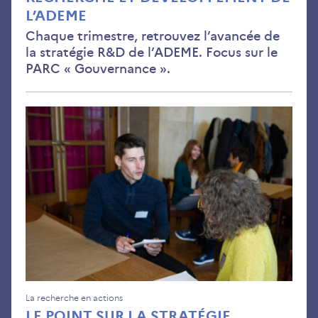
L’ADEME
Chaque trimestre, retrouvez l’avancée de
la stratégie R&D de l’ADEME. Focus sur le
PARC « Gouvernance ».
Le
poi
sur
la
str
rec
et
dév
de
l’A
La recherche en actions
LE POINT SUR LA STRATÉGIE