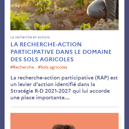
le
dom
des
sols
agr
La recherche en actions
LA RECHERCHE-ACTION
PARTICIPATIVE DANS LE DOMAINE
DES SOLS AGRICOLES
#recherche
#sols agricoles
La recherche-action participative (RAP) est
un levier d’action identifié dans la
Stratégie R-D 2021-2027 qui lui accorde
une place importante.…
Les
prio