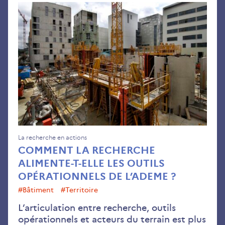
Co
la
rec
ali
t-
elle
les
outi
opé
de
l’A
La recherche en actions
COMMENT LA RECHERCHE
?
ALIMENTE-T-ELLE LES OUTILS
OPÉRATIONNELS DE L’ADEME ?
#bâtiment
#Territoire
L’articulation entre recherche, outils
opérationnels et acteurs du terrain est plus