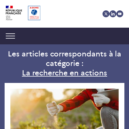
Aller
Aller
Gestion
au
au
des
contenu
menu
cookies
Navigation :
Les articles correspondants à la
catégorie :
La recherche en actions
La
rec
act
par
dan