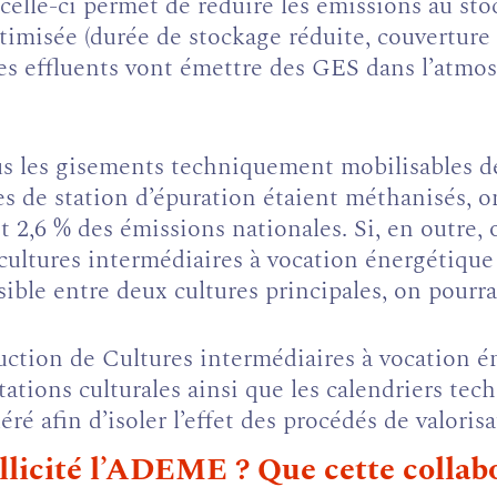
 celle-ci permet de réduire les émissions au sto
timisée (durée de stockage réduite, couverture 
les effluents vont émettre des GES dans l’atmo
ous les gisements techniquement mobilisables de
es de station d’épuration étaient méthanisés, on
it 2,6 % des émissions nationales. Si, en outre,
cultures intermédiaires à vocation énergétique 
sible entre deux cultures principales, on pourra
uction de Cultures intermédiaires à vocation é
tations culturales ainsi que les calendriers tec
déré afin d’isoler l’effet des procédés de valori
licité l’ADEME ? Que cette collabo