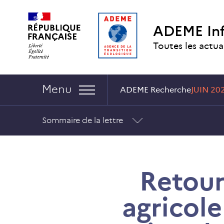
Aller
Aller
Gestion
au
au
des
ADEME In
contenu
menu
cookies
Toutes les actua
Navigation :
Menu
ADEME Recherche
JUIN 20
Sommaire de la lettre
Retour
agricole