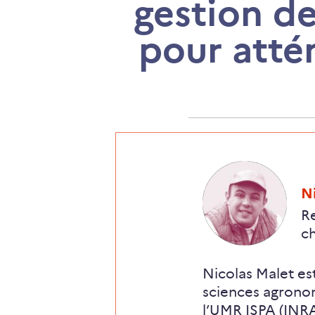
gestion de
pour atté
,
N
R
ch
Nicolas Malet es
sciences agronom
l’UMR ISPA (INRA