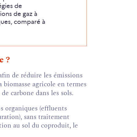
onglet)
égies de
nouvel
ions de gaz à
onglet)
iques, comparé à
e ?
afin de réduire les émissions
la biomasse agricole en termes
 de carbone dans les sols.
es organiques (effluents
uration), sans traitement
tion au sol du coproduit, le