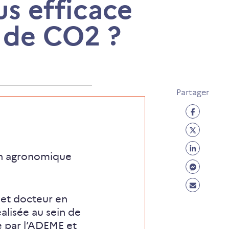
us efficace
s de CO2 ?
Partager
Partage
Facebo
Partage
(ouvre
Twitter
Partage
un
on agronomique
(ouvre
Linkedi
Partage
nouvel
un
(ouvre
Messen
onglet)
Partage
nouvel
un
(ouvre
Mail
 et docteur en
onglet)
nouvel
un
alisée au sein de
(ouvre
onglet)
nouvel
e par l’ADEME et
un