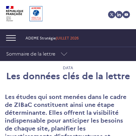
Aller
Aller
Gestion
au
au
des
contenu
menu
cookies
Navigation :
ADEME Stratégie
JUILLET 2026
Sommaire de la lettre
DATA
Les données clés de la lettre
Les études qui sont menées dans le cadre
de ZIBaC constituent ainsi une étape
déterminante. Elles offrent la visibilité
indispensable pour anticiper les besoins
de chaque site, planifier les