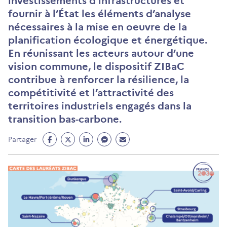
investissements d’infrastructures et
fournir à l’État les éléments d’analyse
nécessaires à la mise en oeuvre de la
planification écologique et énergétique.
En réunissant les acteurs autour d’une
vision commune, le dispositif ZIBaC
contribue à renforcer la résilience, la
compétitivité et l’attractivité des
territoires industriels engagés dans la
transition bas-carbone.
Partage
Partage
Partage
Partage
Partage
Partager
Facebook
Twitter
Linkedin
Messenger
Mail
(ouvre
(ouvre
(ouvre
(ouvre
(ouvre
un
un
un
un
un
nouvel
nouvel
nouvel
nouvel
nouvel
onglet)
onglet)
onglet)
onglet)
onglet)