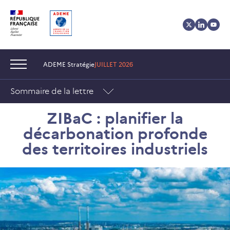
Aller
Aller
Gestion
au
au
des
contenu
menu
cookies
Navigation :
ADEME Stratégie
JUILLET 2026
Sommaire de la lettre
ZIBaC : planifier la
décarbonation profonde
des territoires industriels