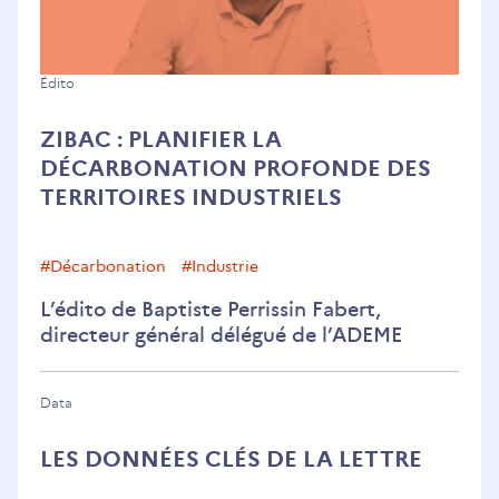
ZIBaC
Édito
:
ZIBAC : PLANIFIER LA
planifier
DÉCARBONATION PROFONDE DES
la
TERRITOIRES INDUSTRIELS
décarbonation
profonde
des
#décarbonation
#Industrie
territoires
L’édito de Baptiste Perrissin Fabert,
industriels
directeur général délégué de l’ADEME
Data
LES DONNÉES CLÉS DE LA LETTRE