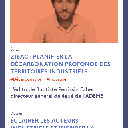
déc
pro
des
terr
indu
Édito
ZIBAC : PLANIFIER LA
DÉCARBONATION PROFONDE DES
TERRITOIRES INDUSTRIELS
#décarbonation
#Industrie
L’édito de Baptiste Perrissin Fabert,
directeur général délégué de l’ADEME
Dossier
ÉCLAIRER LES ACTEURS