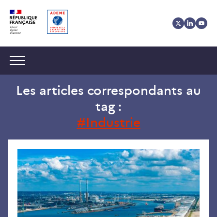
Aller
Aller
Gestion
au
au
des
contenu
menu
cookies
Navigation :
Les articles correspondants au
tag :
Industrie
Juil
202