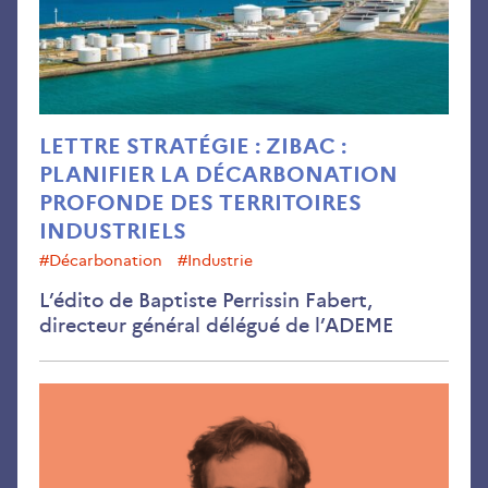
LETTRE STRATÉGIE : ZIBAC :
PLANIFIER LA DÉCARBONATION
PROFONDE DES TERRITOIRES
INDUSTRIELS
#décarbonation
#Industrie
L’édito de Baptiste Perrissin Fabert,
directeur général délégué de l’ADEME
ZIB
:
plan
la