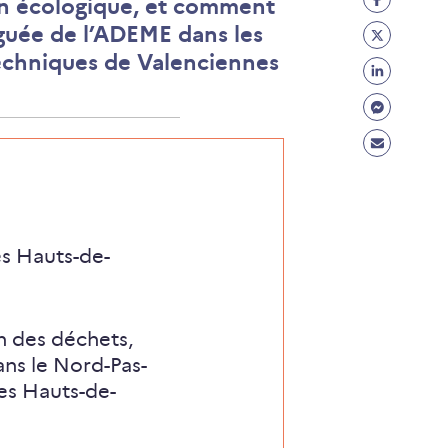
tion écologique, et comment
Facebo
Partage
éguée de l’ADEME dans les
(ouvre
Twitter
techniques de Valenciennes
Partage
un
(ouvre
Linkedi
Partage
nouvel
un
(ouvre
Messen
onglet)
Partage
nouvel
un
(ouvre
Mail
onglet)
nouvel
un
(ouvre
onglet)
nouvel
un
onglet)
nouvel
es Hauts-de-
onglet)
n des déchets,
ans le Nord-Pas-
les Hauts-de-