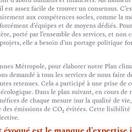
sont d’abord humains et financiers. Au moment d
est assez facile de trouver un consensus. C’est
trairement aux compétences socles, comme la mo
s forcément d’équipes et de moyens dédiés. Po
ntière, porté par l’ensemble des services, et n
rojets, elle a besoin d’un portage politique for
nes Métropole, pour élaborer notre Plan climat
s demandé à tous les services de nous faire des
utes retenues. Cela a participé à une prise de c
n écologique. Dans le plan suivant, en cours de 
néfices de chaque mesure (sur la qualité de vie, 
 des émissions de CO₂ évitées. Cette lisibilité 
lective.
 évoqué est le manque d’expertise i