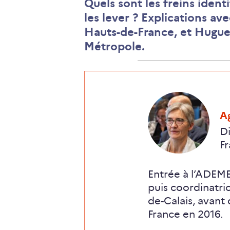
Quels sont les freins ident
les lever ? Explications a
Hauts-de-France, et Hugue
Métropole.
,
A
Di
F
Entrée à l’ADEME
puis coordinatri
de-Calais, avant
France en 2016.