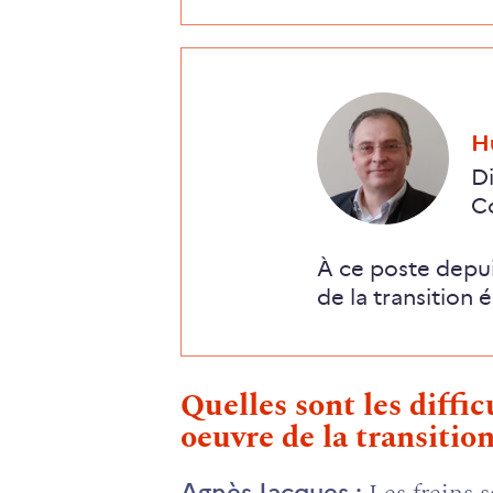
,
H
Di
C
À ce poste depui
de la transition 
Quelles sont les diffic
oeuvre de la transitio
Agnès Jacques