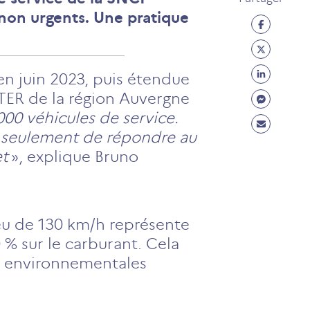
 non urgents. Une pratique
Partage
Facebo
Partage
(ouvre
Twitter
Partage
en juin 2023, puis étendue
un
(ouvre
Linkedi
Partage
 TER de la région Auvergne
nouvel
un
(ouvre
Messen
 000 véhicules de service.
onglet)
Partage
nouvel
un
(ouvre
n seulement de répondre au
Mail
onglet)
nouvel
un
et
», explique Bruno
(ouvre
onglet)
nouvel
un
onglet)
nouvel
onglet)
lieu de 130 km/h représente
% sur le carburant. Cela
ns environnementales