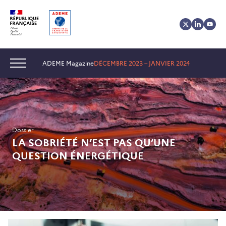
Aller
Aller
Gestion
au
au
des
contenu
menu
cookies
Navigation :
ADEME Magazine
DÉCEMBRE 2023 – JANVIER 2024
Dossier
LA SOBRIÉTÉ N’EST PAS QU’UNE
QUESTION ÉNERGÉTIQUE