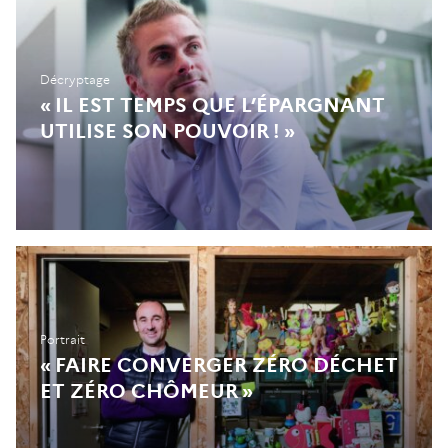
Décryptage
« IL EST TEMPS QUE L’ÉPARGNANT
UTILISE SON POUVOIR ! »
Portrait
« FAIRE CONVERGER ZÉRO DÉCHET
ET ZÉRO CHÔMEUR »