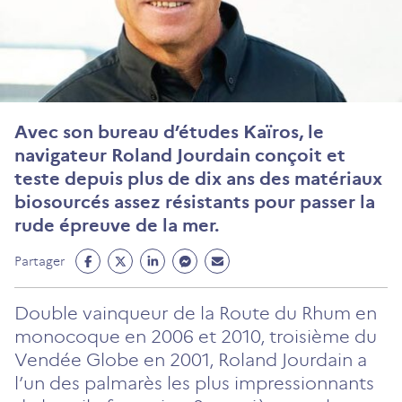
Avec son bureau d’études Kaïros, le
navigateur Roland Jourdain conçoit et
teste depuis plus de dix ans des matériaux
biosourcés assez résistants pour passer la
rude épreuve de la mer.
Partage
Partage
Partage
Partage
Partage
Partager
Facebook
Twitter
Linkedin
Messenger
Mail
(ouvre
(ouvre
(ouvre
(ouvre
(ouvre
Double vainqueur de la Route du Rhum en
un
un
un
un
un
monocoque en 2006 et 2010, troisième du
nouvel
nouvel
nouvel
nouvel
nouvel
Vendée Globe en 2001, Roland Jourdain a
onglet)
onglet)
onglet)
onglet)
onglet)
l’un des palmarès les plus impressionnants