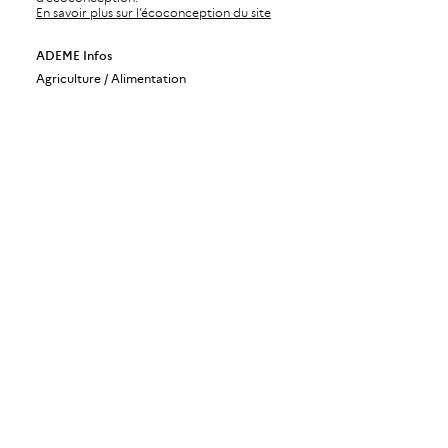
En savoir plus sur l’écoconception du site
ADEME Infos
Agriculture / Alimentation
Air
Bâtiments
Bioéconomie / Forêt
Changement climatique
Économie circulaire / Déchets
Énergies
Industrie / Production durable
Mobilité / Transports
Société / Politiques publiques
Urbanisme / Territoires / Sols
ADEME Magazine
ADEME Recherche
ADEME International
ADEME Stratégie
Gérer mes abonnements
Mentions légales
Politique de protection des données à caractère personnel
Politique des cookies