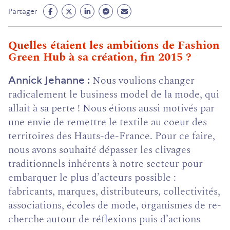
Partage
Partage
Partage
Partage
Partage
Partager
Facebook
Twitter
Linkedin
Messenger
Mail
(ouvre
(ouvre
(ouvre
(ouvre
(ouvre
Quelles étaient les ambitions de Fashion
un
un
un
un
un
Green Hub à sa création, fin 2015 ?
nouvel
nouvel
nouvel
nouvel
nouvel
onglet)
onglet)
onglet)
onglet)
onglet)
Nous voulions changer
Annick Jehanne
radicalement le business model de la mode, qui
allait à sa perte ! Nous étions aussi motivés par
une envie de remettre le textile au coeur des
territoires des Hauts-de-France. Pour ce faire,
nous avons souhaité dépasser les clivages
traditionnels inhérents à notre secteur pour
embarquer le plus d’ac­teurs possible :
fabricants, marques, distributeurs, collec­tivités,
associations, écoles de mode, organismes de re­
cherche autour de réflexions puis d’actions