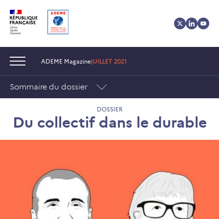
Aller
Aller
Gestion
au
au
des
contenu
menu
cookies
Navigation :
ADEME Magazine
JUILLET 2021
Sommaire du dossier
DOSSIER
Du collectif dans le durable