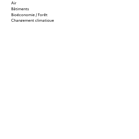
Air
Bâtiments
Bioéconomie / Forêt
Changement climatique
Économie circulaire / Déchets
Énergies
Industrie / Production durable
Mobilité / Transports
Société / Politiques publiques
Urbanisme / Territoires / Sols
ADEME Magazine
ADEME Recherche
ADEME International
ADEME Stratégie
Gérer mes abonnements
Mentions légales
Politique de protection des données à caractère personnel
Politique des cookies
Gestion des cookies
Accessibilité : partiellement conforme