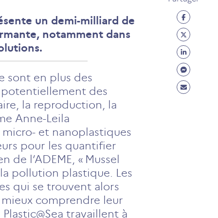
Partage
résente un demi-milliard de
Facebo
Partage
alarmante, notamment dans
(ouvre
Twitter
olutions.
Partage
un
(ouvre
Linkedi
Partage
nouvel
un
Ce sont en plus des
(ouvre
Messen
onglet)
Partage
nouvel
 potentiellement des
un
(ouvre
Mail
onglet)
re, la reproduction, la
nouvel
un
(ouvre
ume Anne-Leila
onglet)
nouvel
un
 micro- et nanoplastiques
onglet)
nouvel
eurs pour les quantifier
onglet)
ien de l’ADEME, « Mussel
la pollution plastique. Les
es qui se trouvent alors
et mieux comprendre leur
Plastic@Sea travaillent à