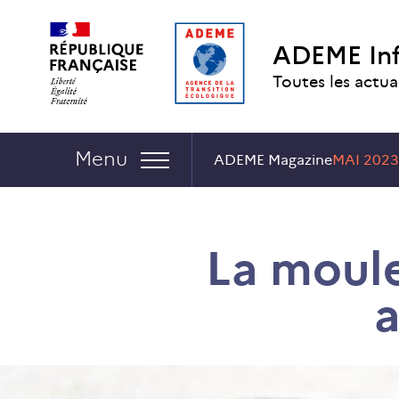
Aller
Aller
Gestion
au
au
des
ADEME In
contenu
menu
cookies
Toutes les actua
Navigation :
Menu
ADEME Magazine
MAI 2023
La moule
a