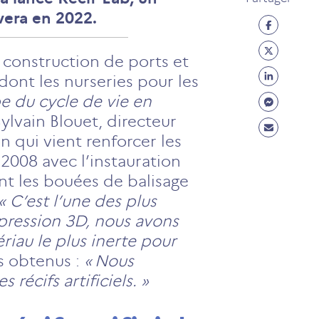
vera en 2022.
Partage
Facebo
Partage
la construction de ports et
(ouvre
Twitter
Partage
ont les nurseries pour les
un
(ouvre
Linkedi
Partage
pe du cycle de vie en
nouvel
un
(ouvre
Messen
ylvain Blouet, directeur
onglet)
Partage
nouvel
un
(ouvre
on qui vient renforcer les
Mail
onglet)
nouvel
un
2008 avec l’instauration
(ouvre
onglet)
nouvel
ant les bouées de balisage
un
onglet)
« C’est l’une des plus
nouvel
mpression 3D, nous avons
onglet)
ériau le plus inerte pour
ts obtenus :
« Nous
récifs artificiels. »