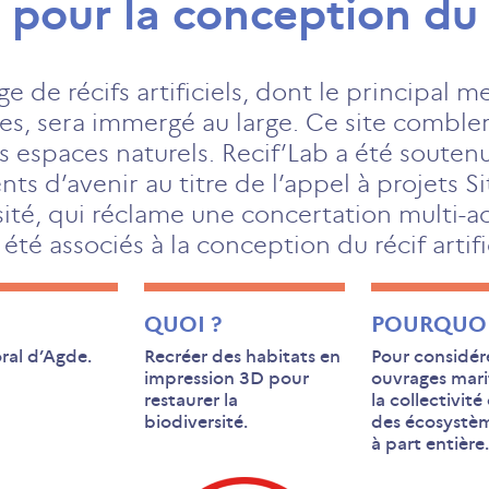
pour la conception du ré
age de récifs artificiels, dont le principal 
s, sera immergé au large. Ce site combler
es espaces naturels. Recif’Lab a été souten
 d’avenir au titre de l’appel à projets Si
ité, qui réclame une concertation multi-ac
té associés à la conception du récif artific
QUOI ?
POURQUOI
toral d’Agde.
Recréer des habitats en
Pour considére
impression 3D pour
ouvrages mari
restaurer la
la collectivi
biodiversité.
des écosystè
à part entière.