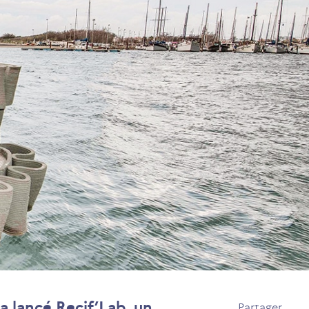
 a lancé Recif’Lab, un
Partager