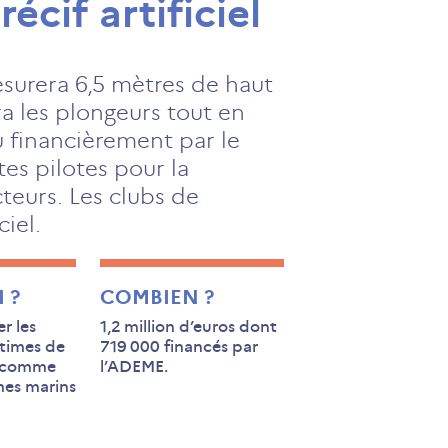
cif artificiel
mesurera 6,5 mètres de haut
a les plongeurs tout en
u financièrement par le
tes pilotes pour la
teurs. Les clubs de
iel.
 ?
COMBIEN ?
r les
1,2 million d’euros dont
times de
719 000 financés par
té comme
l’ADEME.
mes marins