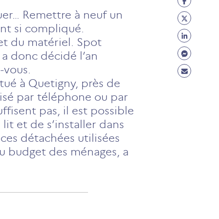
Facebo
uer… Remettre à neuf un
Partage
(ouvre
nt si compliqué.
Twitter
Partage
un
et du matériel. Spot
(ouvre
Linkedi
Partage
nouvel
, a donc décidé l’an
un
(ouvre
Messen
onglet)
-vous.
Partage
nouvel
un
(ouvre
itué à Quetigny, près de
Mail
onglet)
nouvel
un
alisé par téléphone ou par
(ouvre
onglet)
nouvel
fisent pas, il est possible
un
onglet)
t et de s’installer dans
nouvel
ièces détachées utilisées
onglet)
u’au budget des ménages, a