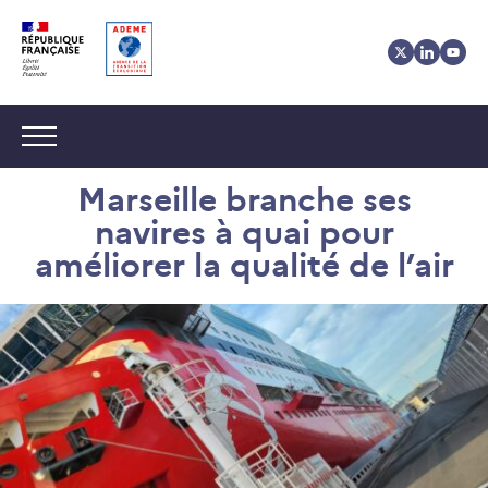
Aller
Aller
Gestion
au
au
des
contenu
menu
cookies
Navigation :
Marseille branche ses
navires à quai pour
améliorer la qualité de l’air