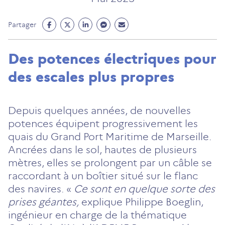
Partage
Partage
Partage
Partage
Partage
Partager
Facebook
Twitter
Linkedin
Messenger
Mail
(ouvre
(ouvre
(ouvre
(ouvre
(ouvre
Des potences électriques pour
un
un
un
un
un
des escales plus propres
nouvel
nouvel
nouvel
nouvel
nouvel
onglet)
onglet)
onglet)
onglet)
onglet)
Depuis quelques années, de nouvelles
potences équipent progressivement les
quais du Grand Port Maritime de Marseille.
Ancrées dans le sol, hautes de plusieurs
mètres, elles se prolongent par un câble se
raccordant à un boîtier situé sur le flanc
des navires. «
Ce sont en quelque sorte des
prises géantes,
explique Philippe Boeglin,
ingénieur en charge de la thématique