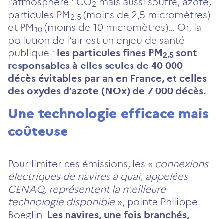
l’atmosphère : CO
mais aussi soufre, azote,
2
particules PM
(moins de 2,5 micromètres)
2.5
et PM
(moins de 10 micromètres)… Or, la
10
pollution de l‘air est un enjeu de santé
publique :
les particules fines PM
sont
2.5
responsables à elles seules de 40 000
décès évitables par an en France, et celles
des oxydes d’azote (NOx) de 7 000 décès.
Une technologie efficace mais
coûteuse
Pour limiter ces émissions, les «
connexions
électriques de navires à quai, appelées
CENAQ, représentent la meilleure
technologie disponible
», pointe Philippe
Boeglin.
Les navires, une fois branchés,