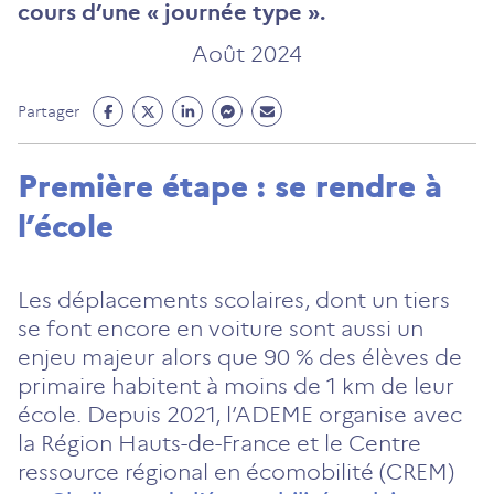
cours d’une « journée type ».
Août 2024
Partage
Partage
Partage
Partage
Partage
Partager
Facebook
Twitter
Linkedin
Messenger
Mail
(ouvre
(ouvre
(ouvre
(ouvre
(ouvre
Première étape : se rendre à
un
un
un
un
un
l’école
nouvel
nouvel
nouvel
nouvel
nouvel
onglet)
onglet)
onglet)
onglet)
onglet)
Les déplacements scolaires, dont un tiers
se font encore en voiture sont aussi un
enjeu majeur alors que 90 % des élèves de
primaire habitent à moins de 1 km de leur
école. Depuis 2021, l’ADEME organise avec
la Région Hauts-de-France et le Centre
ressource régional en écomobilité (CREM)