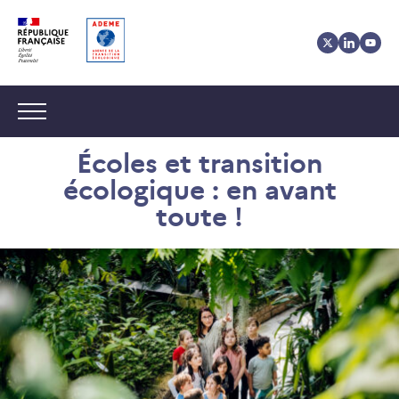
Aller
Aller
Gestion
au
au
des
contenu
menu
cookies
Navigation :
Écoles et transition
écologique : en avant
toute !