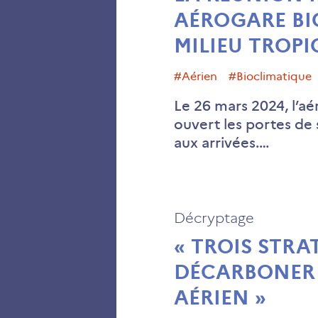
AÉROGARE BI
MILIEU TROPI
#aérien
#bioclimatique
Le 26 mars 2024, l’a
ouvert les portes de
aux arrivées.…
Décryptage
« TROIS STRA
DÉCARBONER 
AÉRIEN »