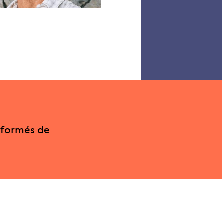
aérien »
nformés de