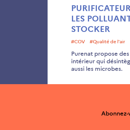
PURIFICATEUR
LES POLLUANT
STOCKER
#COV
#Qualité de l'air
Purenat propose des f
intérieur qui désintè
aussi les microbes.
Abonnez-v