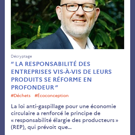
des
ent
vis-
à-
vis
de
leur
pro
Décryptage
“ LA RESPONSABILITÉ DES
se
ENTREPRISES VIS-À-VIS DE LEURS
réf
PRODUITS SE RÉFORME EN
en
PROFONDEUR ”
pro
#déchets
#écoconception
La loi anti-gaspillage pour une économie
circulaire a renforcé le principe de
« responsabilité élargie des producteurs »
(REP), qui prévoit que…