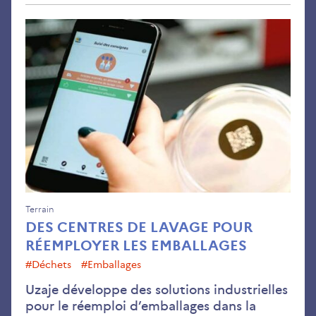
Des
cen
de
lav
pou
rée
les
emb
Terrain
DES CENTRES DE LAVAGE POUR
RÉEMPLOYER LES EMBALLAGES
#déchets
#emballages
Uzaje développe des solutions industrielles
pour le réemploi d’emballages dans la