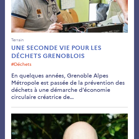
déc
gre
Terrain
UNE SECONDE VIE POUR LES
DÉCHETS GRENOBLOIS
#déchets
En quelques années, Grenoble Alpes
Métropole est passée de la prévention des
déchets à une démarche d’économie
circulaire créatrice de…
“
La
res