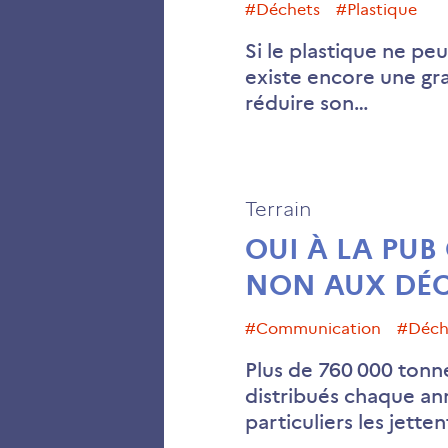
#déchets
#plastique
Si le plastique ne peu
existe encore une g
réduire son…
Terrain
OUI À LA PUB
NON AUX DÉC
#communication
#déc
Plus de 760 000 tonne
distribués chaque an
particuliers les jetten