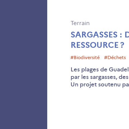
Terrain
SARGASSES : 
RESSOURCE ?
#biodiversité
#déchets
Les plages de Guade
par les sargasses, de
Un projet soutenu p