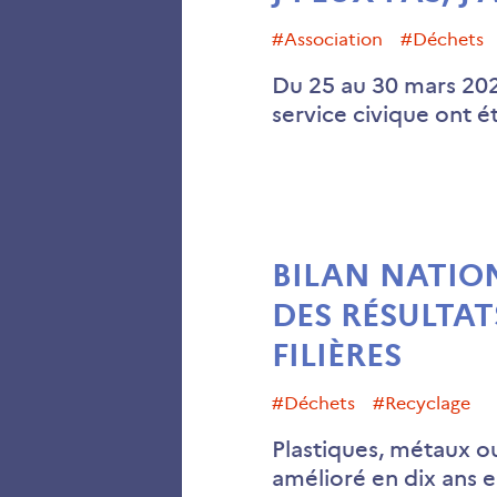
#association
#déchets
Du 25 au 30 mars 202
service civique ont 
BILAN NATIO
DES RÉSULTAT
FILIÈRES
#déchets
#recyclage
Plastiques, métaux ou
amélioré en dix ans 