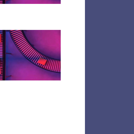
Responsabilité
élargie
du producteur
:
la nouvelle
dynamique
des
filières REP