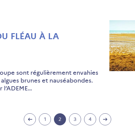
DU FLÉAU À LA
loupe sont régulièrement envahies
s algues brunes et nauséabondes.
ar l’ADEME…
1
2
3
4