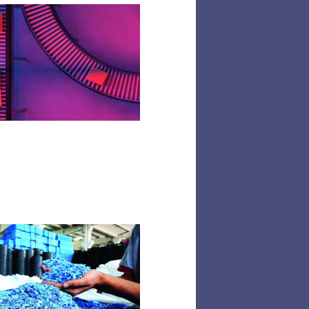
La
responsabilité
élargie
du
producteur
se généralise
Accompagner
les
industriels
vers