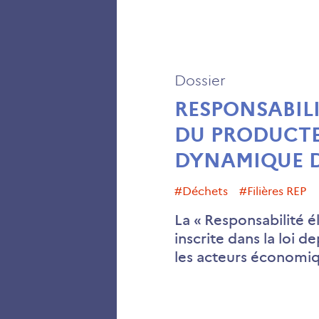
Dossier
RESPONSABILI
DU PRODUCTE
DYNAMIQUE DE
#déchets
#filières REP
La « Responsabilité é
inscrite dans la loi 
les acteurs économi