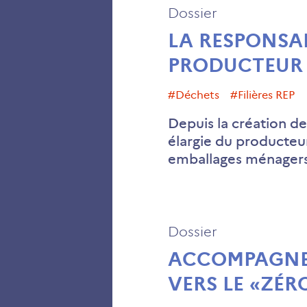
Dossier
LA RESPONSAB
PRODUCTEUR 
#déchets
#filières REP
Depuis la création de 
élargie du producteur
emballages ménagers,
Dossier
ACCOMPAGNER
VERS LE «ZÉR