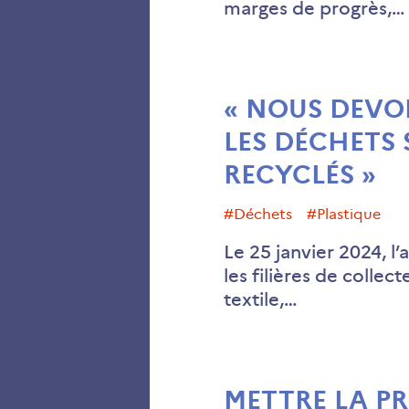
marges de progrès,…
« NOUS DEVO
LES DÉCHETS 
RECYCLÉS »
#déchets
#plastique
Le 25 janvier 2024, l
les filières de collec
textile,…
METTRE LA P