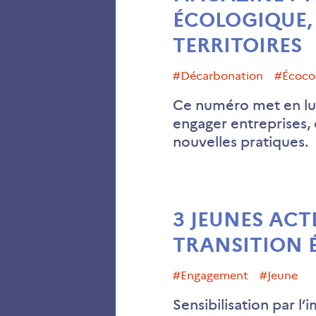
ÉCOLOGIQUE, 
TERRITOIRES
#décarbonation
#écoc
Ce numéro met en lum
engager entreprises, 
nouvelles pratiques.
3 JEUNES ACT
TRANSITION 
#engagement
#jeune
Sensibilisation par 