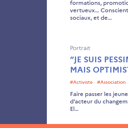
formations, promotio
vertueux… Conscients
sociaux, et de…
Portrait
“JE SUIS PESS
MAIS OPTIMIS
#activiste
#association
Faire passer les jeun
d’acteur du changemen
El…