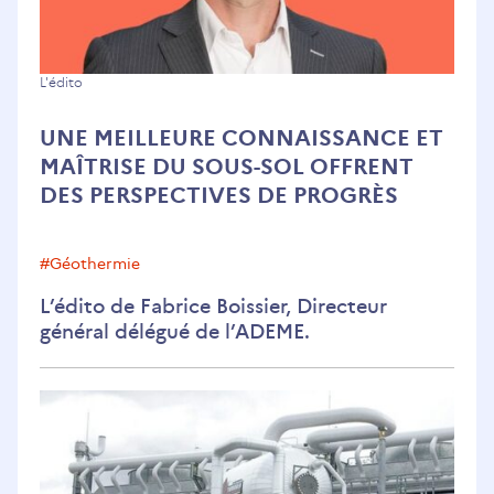
Une
L'édito
meilleure
UNE MEILLEURE CONNAISSANCE ET
connaissance
MAÎTRISE DU SOUS-SOL OFFRENT
et
DES PERSPECTIVES DE PROGRÈS
maîtrise
du
sous-
#géothermie
sol
L’édito de Fabrice Boissier, Directeur
offrent
général délégué de l’ADEME.
des
perspectives
de
progrès