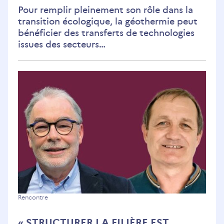
géothermie
Pour remplir pleinement son rôle dans la
transition écologique, la géothermie peut
bénéficier des transferts de technologies
issues des secteurs…
« Structurer
Rencontre
la
« STRUCTURER LA FILIÈRE EST