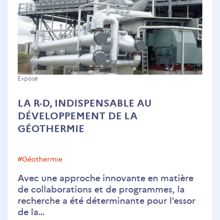
La
Exposé
R-
LA R-D, INDISPENSABLE AU
D,
DÉVELOPPEMENT DE LA
indispensable
GÉOTHERMIE
au
développement
de
#géothermie
la
Avec une approche innovante en matière
géothermie
de collaborations et de programmes, la
recherche a été déterminante pour l’essor
de la…