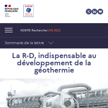
Aller
Aller
Gestion
au
au
des
contenu
menu
cookies
Navigation :
ADEME Recherche
JUIN 2022
Sommaire de la lettre
La R-D, indispensable au
développement de la
géothermie