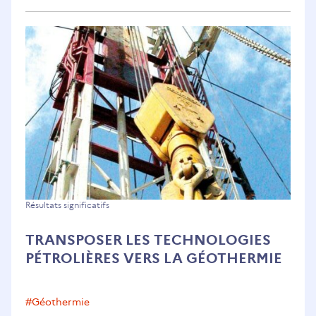
Transposer
Résultats significatifs
les
TRANSPOSER LES TECHNOLOGIES
technologies
PÉTROLIÈRES VERS LA GÉOTHERMIE
pétrolières
vers
la
#géothermie