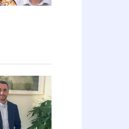
 :
on
! »