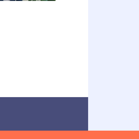
cier
nt
e