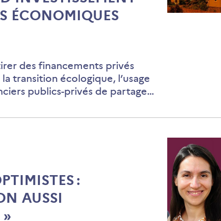
RS ÉCONOMIQUES
L’intégrat
du
risque
climatiqu
tirer des financements privés
au
 la transition écologique, l’usage
sein
nciers publics-privés de partage…
des
stratégies
d’investi
des
acteurs
économiq
PTIMISTES :
ON AUSSI
 »