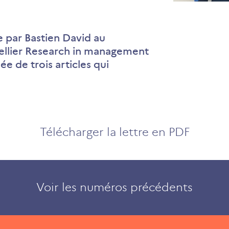
Reporting
extrafinan
et
 par Bastien David au
lutte
ellier Research in management
contre
 de trois articles qui
le
changeme
climatiqu
Télécharger la lettre en PDF
Voir les numéros précédents