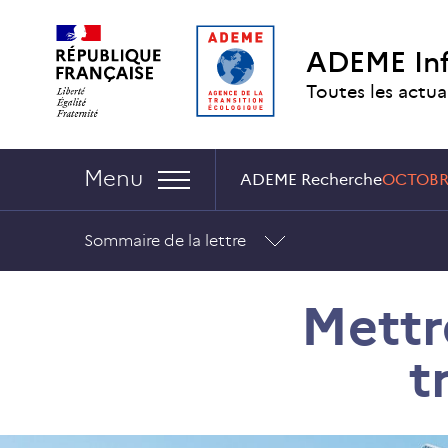
Aller
Aller
Gestion
au
au
des
ADEME In
contenu
menu
cookies
Toutes les actua
Navigation :
Menu
ADEME Recherche
OCTOBR
Sommaire de la lettre
Mettr
t