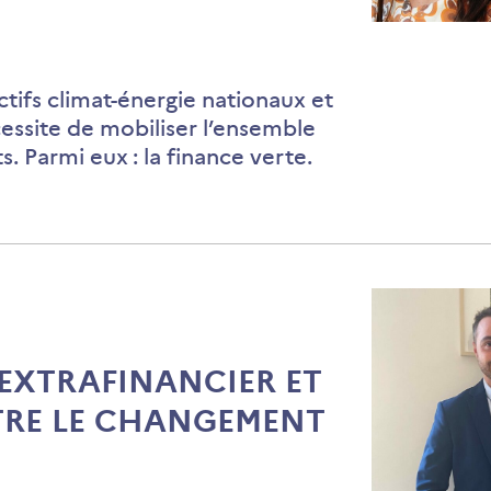
« Restons
optimistes
l’innovati
ctifs climat-énergie nationaux et
aussi
essite de mobiliser l’ensemble
s’accélère 
s. Parmi eux : la finance verte.
EXTRAFINANCIER ET
TRE LE CHANGEMENT