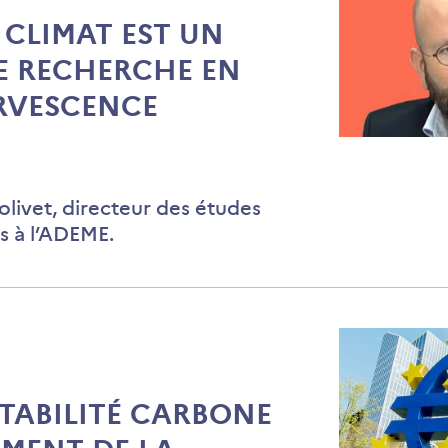
 CLIMAT EST UN
E RECHERCHE EN
ERVESCENCE
La
finance
climat
Jolivet, directeur des études
est
 à l’ADEME.
un
domaine
de
recherche
en
pleine
TABILITÉ CARBONE
effervesc