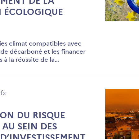
MENT DE LA
N ÉCOLOGIQUE
De
la
comptabil
gies climat compatibles avec
carbone
nde décarboné et les financer
au
 à la réussite de la…
financem
de
la
ifs
transition
écologiqu
ION DU RISQUE
 AU SEIN DES
 D’INVESTISSEMENT