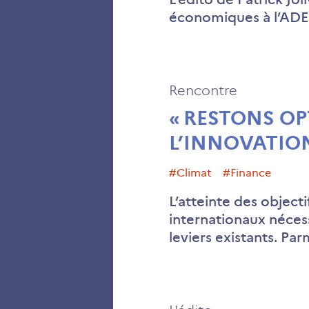
économiques à l’AD
Rencontre
« RESTONS OPT
L’INNOVATION
#climat
#finance
L’atteinte des object
internationaux néces
leviers existants. Par