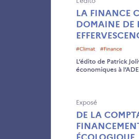
L'édito
LA FINANCE C
DOMAINE DE 
EFFERVESCEN
#climat
#finance
L’édito de Patrick Jol
économiques à l’AD
Exposé
DE LA COMPT
FINANCEMENT
ÉCOLOGIQUE