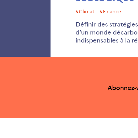
#climat
#finance
Définir des stratégie
d’un monde décarboné
indispensables à la r
Abonnez-v