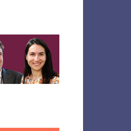
« Restons
optimistes :
l’innovation
aussi
s’accélère ! »