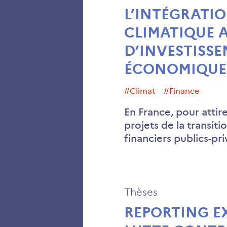
L’INTÉGRATIO
CLIMATIQUE A
D’INVESTISS
ÉCONOMIQUE
#climat
#finance
En France, pour attir
projets de la transit
financiers publics-pr
Thèses
REPORTING E