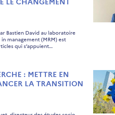
E LE CHANGEMENT
r Bastien David au laboratoire
h in management (MRM) est
ticles qui s’appuient…
RCHE : METTRE EN
NANCER LA TRANSITION
ivet, directeur des études socio-