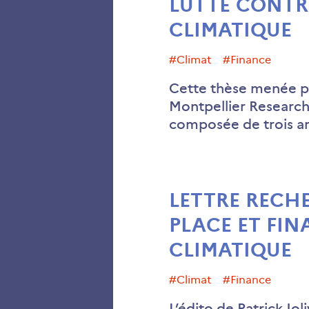
LUTTE CONTR
CLIMATIQUE
#climat
#finance
Cette thèse menée pa
Montpellier Researc
composée de trois ar
LETTRE RECHE
PLACE ET FI
CLIMATIQUE
#climat
#finance
L’édito de Patrick Jol