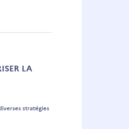
taine.
s
ices
ISER LA
iverses stratégies