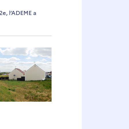
e, l’ADEME a
e