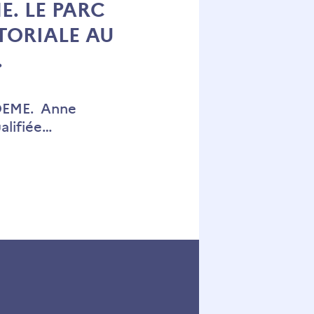
E. LE PARC
TORIALE AU
.
ADEME. Anne
ualifiée…