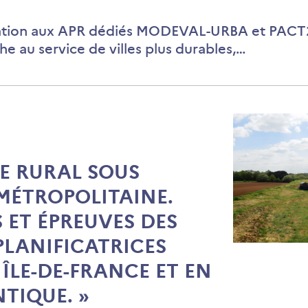
ation aux APR dédiés MODEVAL-URBA et PACT2
e au service de villes plus durables,…
E RURAL SOUS
MÉTROPOLITAINE.
 ET ÉPREUVES DES
PLANIFICATRICES
«
ÎLE-DE-FRANCE ET EN
Urbanism
rural
NTIQUE. »