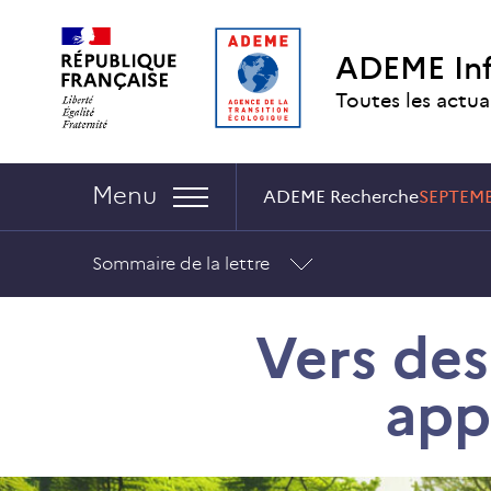
Aller
Aller
Gestion
au
au
des
ADEME In
contenu
menu
cookies
Toutes les actua
Navigation :
Menu
ADEME Recherche
SEPTEMB
Sommaire de la lettre
Vers des 
app