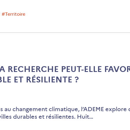
sous
influence
#Territoire
métropoli
Ressource
et
épreuves
des
pratiques
planificatr
 RECHERCHE PEUT-ELLE FAVOR
locales
LE ET RÉSILIENTE ?
en
Île-
de-
France
és au changement climatique, l’ADEME explore d
et
illes durables et résilientes. Huit…
en