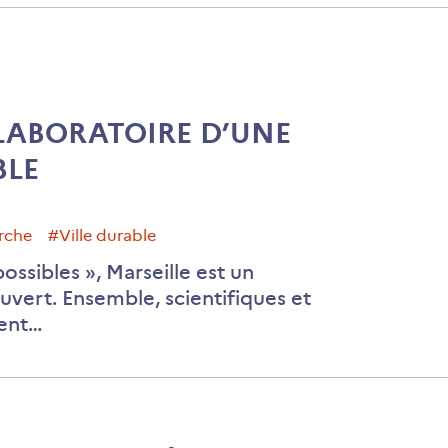
Loire-
Atlantique
»
 LABORATOIRE D’UNE
BLE
erche
#ville durable
Marseille,
possibles », Marseille est un
laboratoir
ouvert. Ensemble, scientifiques et
d’une
sent…
ville
durable