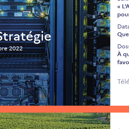
« L’
pou
Dat
tratégie
Quel
Dos
re 2022
À qu
favo
Tél