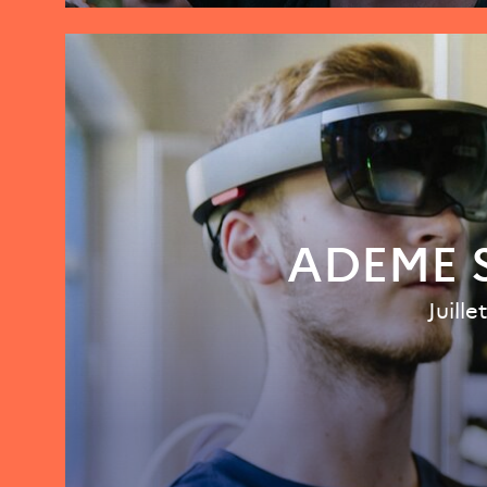
ADEME S
Juille