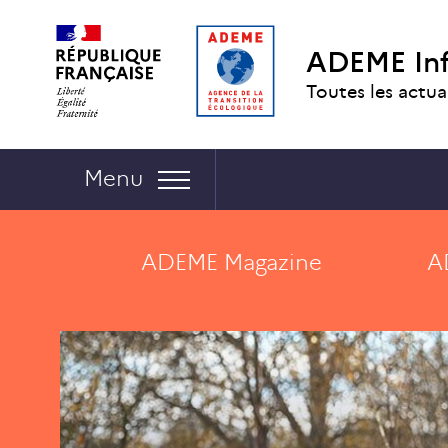
Aller
Aller
Gestion
au
au
des
ADEME In
contenu
menu
cookies
Toutes les actua
Navigation :
Menu
ADEME
Magazine
A