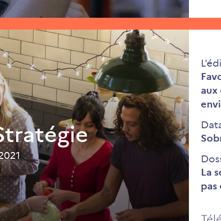
L'éd
Favo
aux 
env
Dat
tratégie
Sobr
 2021
Dos
La s
pas 
Tél