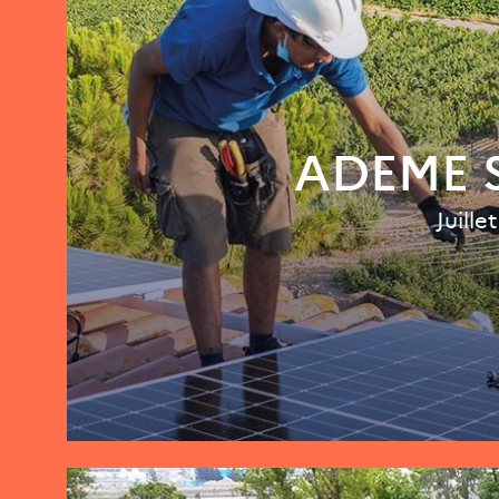
ADEME S
Juille