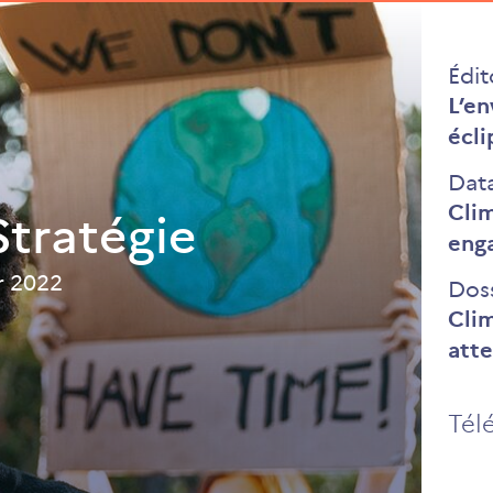
Édit
L’en
écli
Dat
Clim
tratégie
eng
r 2022
Dos
Clim
atte
Tél