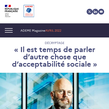
Aller
Aller
Gestion
au
au
des
contenu
menu
cookies
Navigation :
ADEME Magazine
AVRIL 2022
DÉCRYPTAGE
« Il est temps de parler
d’autre chose que
d’acceptabilité sociale »