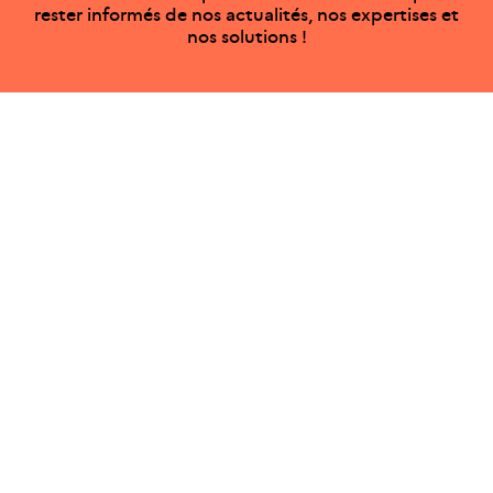
rester informés de nos actualités, nos expertises et
nos solutions !
Ce site internet est pensé et développé avec un objectif
d’écoconception.
En savoir plus sur l’écoconception du site
ADEME Infos
Agriculture / Alimentation
Air
Bâtiments
Bioéconomie / Forêt
Changement climatique
Économie circulaire / Déchets
Énergies