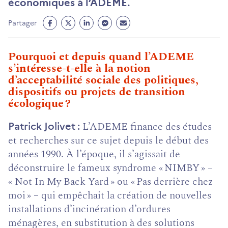
économiques à l’ADEME.
Partage
Partage
Partage
Partage
Partage
Partager
Facebook
Twitter
Linkedin
Messenger
Mail
(ouvre
(ouvre
(ouvre
(ouvre
(ouvre
Pourquoi et depuis quand l’ADEME
un
un
un
un
un
s’intéresse-t-elle à la notion
nouvel
nouvel
nouvel
nouvel
nouvel
d’acceptabilité sociale des politiques,
onglet)
onglet)
onglet)
onglet)
onglet)
dispositifs ou projets de transition
écologique ?
L’ADEME finance des études
Patrick Jolivet
et recherches sur ce sujet depuis le début des
années 1990. À l’époque, il s’agissait de
déconstruire le fameux syndrome « NIMBY » –
« Not In My Back Yard » ou « Pas derrière chez
moi » – qui empêchait la création de nouvelles
installations d’incinération d’ordures
ménagères, en substitution à des solutions