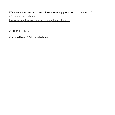
Ce site internet est pensé et développé avec un objectif
d’écoconception.
En savoir plus sur l’écoconception du site
ADEME Infos
Agriculture / Alimentation
Air
Bâtiments
Bioéconomie / Forêt
Changement climatique
Économie circulaire / Déchets
Énergies
Industrie / Production durable
Mobilité / Transports
Société / Politiques publiques
Urbanisme / Territoires / Sols
ADEME Magazine
ADEME Recherche
ADEME International
ADEME Stratégie
Gérer mes abonnements