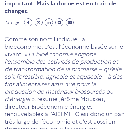
important. Mais la donne est en train de
changer.
Partage
Partage
Partage
Partage
Partage
Partager
Facebook
Twitter
Linkedin
Messenger
Mail
(ouvre
(ouvre
(ouvre
(ouvre
(ouvre
Comme son nom l’indique, la
un
un
un
un
un
bioéconomie, c’est l’économie basée sur le
nouvel
nouvel
nouvel
nouvel
nouvel
vivant.
« La bioéconomie englobe
onglet)
onglet)
onglet)
onglet)
onglet)
l’ensemble des activités de production et
de transformation de la biomasse – qu’elle
soit forestière, agricole et aquacole – à des
fins alimentaires ainsi que pour la
production de matériaux biosourcés ou
d’énergie »
, résume Jérôme Mousset,
directeur Bioéconomie énergies
renouvelables à l’ADEME. C’est donc un pan
très large de l’économie et c’est aussi un
domaine crucial pour la transition