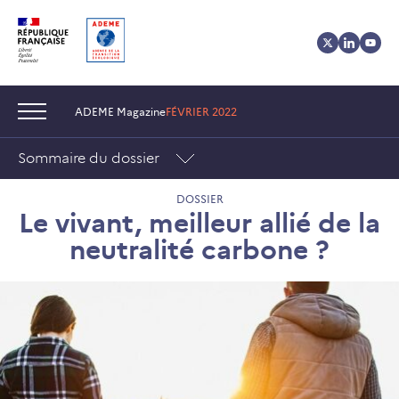
Aller
Aller
Gestion
au
au
des
contenu
menu
cookies
Navigation :
ADEME Magazine
FÉVRIER 2022
Sommaire du dossier
DOSSIER
Le vivant, meilleur allié de la
neutralité carbone ?