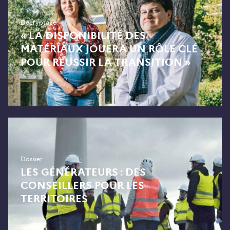
Décryptage
« LA DISPONIBILITÉ DES
MATÉRIAUX JOUERA UN RÔLE CLÉ
POUR RÉUSSIR LA TRANSITION »
Dossier
LES GÉNÉRATEURS : DES
CONSEILLERS POUR LES
TERRITOIRES