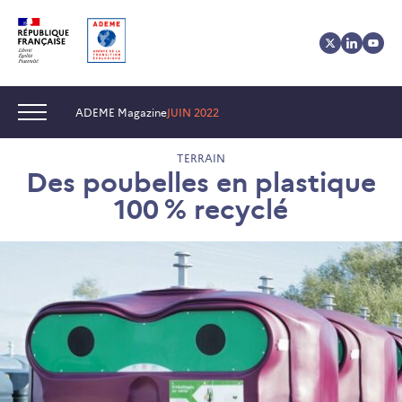
Aller
Aller
Gestion
au
au
des
contenu
menu
cookies
Navigation :
ADEME Magazine
JUIN 2022
TERRAIN
Des poubelles en plastique
100 % recyclé