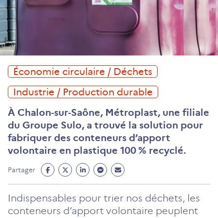
Économie circulaire / Déchets
Industrie / Production durable
À Chalon-sur-Saône, Métroplast, une filiale
du Groupe Sulo, a trouvé la solution pour
fabriquer des conteneurs d’apport
volontaire en plastique 100 % recyclé.
Partage
Partage
Partage
Partage
Partage
Partager
Facebook
Twitter
Linkedin
Messenger
Mail
(ouvre
(ouvre
(ouvre
(ouvre
(ouvre
Indispensables pour trier nos déchets, les
un
un
un
un
un
conteneurs d’apport volontaire peuplent