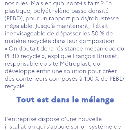
nouvel
nouvel
nouvel
nouvel
nouvel
nos rues. Mais en quoi sont-ils faits ? En
onglet)
onglet)
onglet)
onglet)
onglet)
plastique, polyéthylène basse densité
(PEBD), pour un rapport poids/robustesse
inégalable. Jusqu’à maintenant, il était
inenvisageable de dépasser les 50 % de
matière recyclée dans leur composition :
« On doutait de la résistance mécanique du
PEBD recyclé », explique François Brusset,
responsable du site Métroplast, qui
développe enfin une solution pour créer
des conteneurs composés à 100 % de PEBD
recyclé.
Tout est dans le mélange
L’entreprise dispose d’une nouvelle
installation qui s’appuie sur un système de