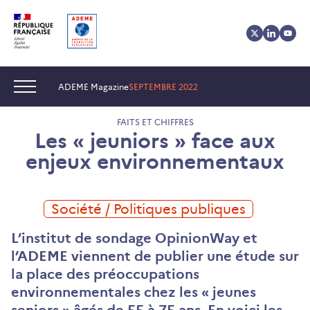
Aller
Aller
Gestion
au
au
des
contenu
menu
cookies
Navigation :
ADEME Magazine
SEPTEMBRE 2022
FAITS ET CHIFFRES
Les « jeuniors » face aux
enjeux environnementaux
Société / Politiques publiques
L’institut de sondage OpinionWay et
l’ADEME viennent de publier une étude sur
la place des préoccupations
environnementales chez les « jeunes