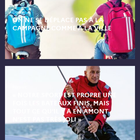
Dossier
ON NE SE DÉPLACE PAS À LA
CAMPAGNE COMME À LA VILLE
Portrait
« NOTRE SPORT EST PROPRE UNE
FOIS LES BATEAUX FINIS, MAIS
TOUT CE QU’IL Y A EN AMONT
N’EST PAS TRÈS JOLI »