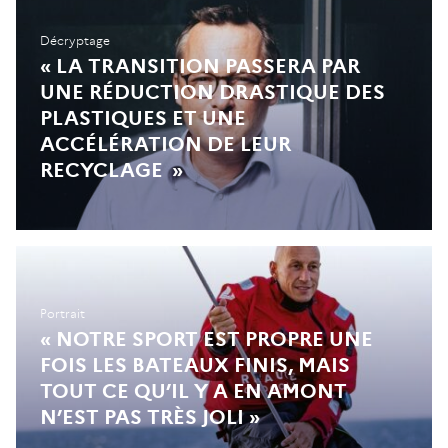
Décryptage
« LA TRANSITION PASSERA PAR
UNE RÉDUCTION DRASTIQUE DES
PLASTIQUES ET UNE
ACCÉLÉRATION DE LEUR
RECYCLAGE »
Portrait
« NOTRE SPORT EST PROPRE UNE
FOIS LES BATEAUX FINIS, MAIS
TOUT CE QU’IL Y A EN AMONT
N’EST PAS TRÈS JOLI »