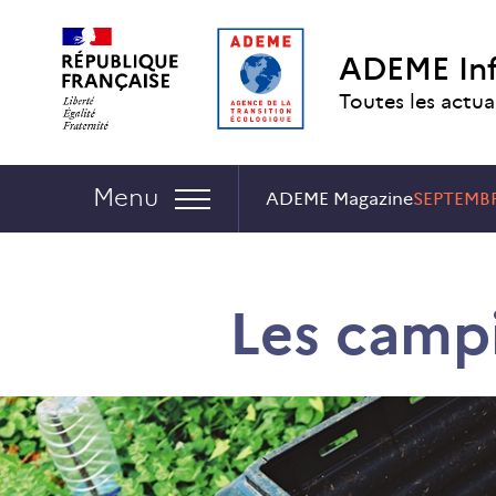
Aller
Aller
Gestion
au
au
des
ADEME In
contenu
menu
cookies
Toutes les actua
Navigation :
Menu
ADEME Magazine
SEPTEMB
Les camp