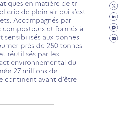
Facebo
ratiques en matière de tri
Partage
(ouvre
lerie de plein air qui s’est
Twitter
Partage
un
hets. Accompagnés par
(ouvre
Linkedi
Partage
nouvel
 de composteurs et formés à
un
(ouvre
Messen
onglet)
nt sensibilisés aux bonnes
Partage
nouvel
un
(ouvre
étourner près de 250 tonnes
Mail
onglet)
nouvel
un
réutilisés par les
(ouvre
onglet)
nouvel
mpact environnemental du
un
onglet)
nnée 27 millions de
nouvel
le continent avant d’être
onglet)