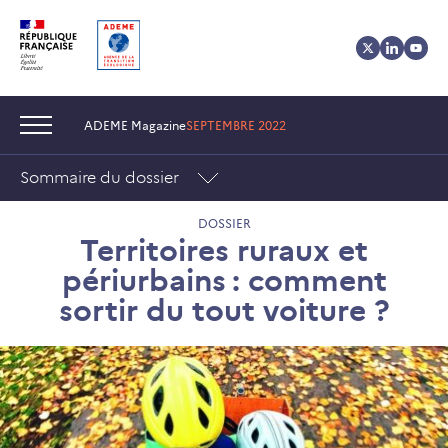
Aller
Aller
Gestion
au
au
des
contenu
menu
cookies
Navigation :
ADEME Magazine
SEPTEMBRE 2022
Sommaire du dossier
DOSSIER
Territoires ruraux et
périurbains : comment
sortir du tout voiture ?