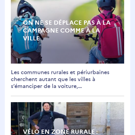
un
un
un
un
un
nouvel
nouvel
nouvel
nouvel
nouvel
onglet)
onglet)
onglet)
onglet)
onglet)
ON NE SE DÉPLACE PAS À LA
CAMPAGNE COMME À LA
VILLE
Les communes rurales et périurbaines
cherchent autant que les villes à
s’émanciper de la voiture,…
VÉLO EN ZONE RURALE :