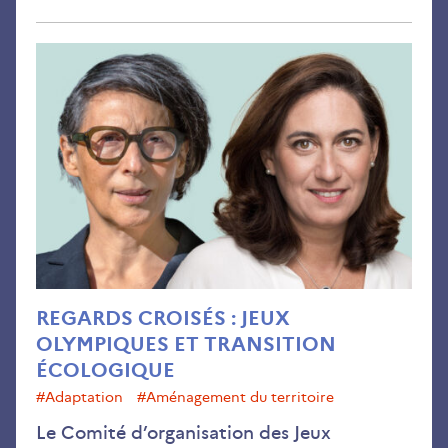
Reg
cro
:
Jeu
oly
et
tran
éco
REGARDS CROISÉS : JEUX
OLYMPIQUES ET TRANSITION
ÉCOLOGIQUE
#adaptation
#aménagement du territoire
Le Comité d’organisation des Jeux