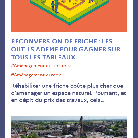
AD
pou
gag
sur
tou
les
RECONVERSION DE FRICHE : LES
tab
OUTILS ADEME POUR GAGNER SUR
TOUS LES TABLEAUX
#aménagement du territoire
#Aménagement durable
Réhabiliter une friche coûte plus cher que
d’aménager un espace naturel. Pourtant, et
en dépit du prix des travaux, cela…
Où
son
les