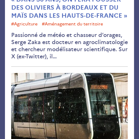
et
DES OLIVIERS À BORDEAUX ET DU
du
MAÏS DANS LES HAUTS-DE-FRANCE »
maï
#Agriculture
#aménagement du territoire
dan
Passionné de météo et chasseur d’orages,
les
Serge Zaka est docteur en agroclimatologie
Hau
et chercheur modélisateur scientifique. Sur
de-
X (ex-Twitter), il…
Fra
La
Rég
Cen
Val
de
Loi
ana
sa