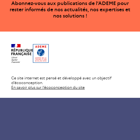
Abonnez-vous aux publications de l’ADEME pour
rester informés de nos actualités, nos expertises et
nos solutions !
Ce site internet est pensé et développé avec un objectif
d’écoconception.
En savoir plus sur l’écoconception du site
ADEME Infos
Agriculture / Alimentation
Air
Bâtiments
Bioéconomie / Forêt
Changement climatique
Économie circulaire / Déchets