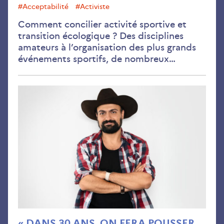
#acceptabilité
#activiste
Comment concilier activité sportive et
transition écologique ? Des disciplines
amateurs à l’organisation des plus grands
événements sportifs, de nombreux…
«
Dan
30
ans,
on
fer
pou
des
oliv
à
Bor
« DANS 30 ANS, ON FERA POUSSER