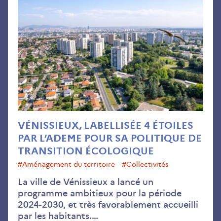
labe
4
étoi
par
l’A
pou
sa
pol
de
tran
VÉNISSIEUX, LABELLISÉE 4 ÉTOILES
éco
PAR L’ADEME POUR SA POLITIQUE DE
TRANSITION ÉCOLOGIQUE
#aménagement du territoire
#collectivités
La ville de Vénissieux a lancé un
programme ambitieux pour la période
2024-2030, et très favorablement accueilli
par les habitants.…