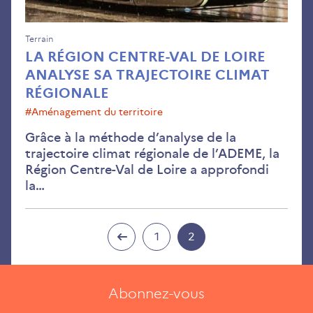
traj
cli
rég
Terrain
LA RÉGION CENTRE-VAL DE LOIRE
ANALYSE SA TRAJECTOIRE CLIMAT
RÉGIONALE
#aménagement du territoire
Grâce à la méthode d’analyse de la
trajectoire climat régionale de l’ADEME, la
Région Centre-Val de Loire a approfondi
la…
1
2
Abonnez-vous