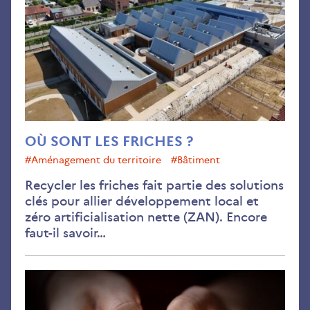
fri
?
OÙ SONT LES FRICHES ?
#aménagement du territoire
#bâtiment
Recycler les friches fait partie des solutions
clés pour allier développement local et
zéro artificialisation nette (ZAN). Encore
faut-il savoir…
Jan
202