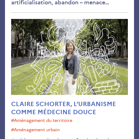
artificialisation, abandon – menace…
Clai
Sch
l’u
co
méd
dou
CLAIRE SCHORTER, L’URBANISME
COMME MÉDECINE DOUCE
#aménagement du territoire
#aménagement urbain