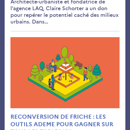
Architecte-urbaniste et fondatrice de
l’agence LAQ, Claire Schorter a un don
pour repérer le potentiel caché des milieux
urbains. Dans…
Rec
de
fric
les
outi
AD
pou
gag
sur
tou
les
RECONVERSION DE FRICHE : LES
tab
OUTILS ADEME POUR GAGNER SUR