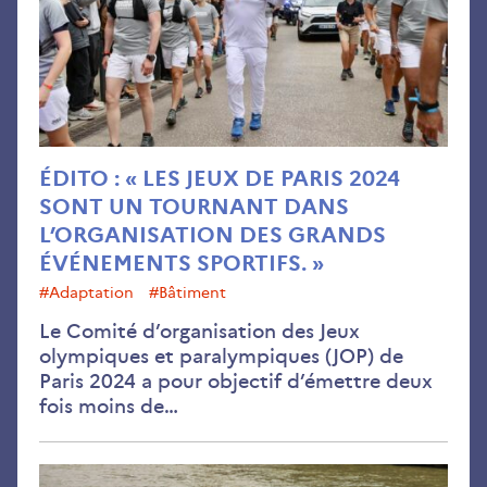
Jeu
de
Pari
202
son
un
tou
ÉDITO : « LES JEUX DE PARIS 2024
dan
SONT UN TOURNANT DANS
l’or
L’ORGANISATION DES GRANDS
des
ÉVÉNEMENTS SPORTIFS. »
gra
#adaptation
#bâtiment
évé
Le Comité d’organisation des Jeux
spor
olympiques et paralympiques (JOP) de
»
Paris 2024 a pour objectif d’émettre deux
fois moins de…
Juil