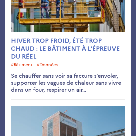
cha
:
le
bât
à
l’é
HIVER TROP FROID, ÉTÉ TROP
du
CHAUD : LE BÂTIMENT À L’ÉPREUVE
réel
DU RÉEL
#bâtiment
#données
Se chauffer sans voir sa facture s’envoler,
supporter les vagues de chaleur sans vivre
dans un four, respirer un air…
Site
pol
:
plo