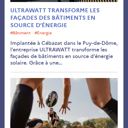
ULTRAWATT TRANSFORME LES
FAÇADES DES BÂTIMENTS EN
SOURCE D’ÉNERGIE
#bâtiment
#énergie
Implantée à Cébazat dans le Puy-de-Dôme,
l’entreprise ULTRAWATT transforme les
façades de bâtiments en source d’énergie
solaire. Grâce à une…
Déc
:
co
le
cha
cli
cha