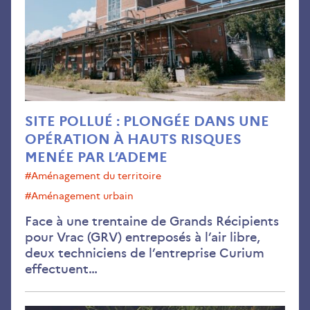
dan
une
opé
à
hau
ris
me
SITE POLLUÉ : PLONGÉE DANS UNE
par
OPÉRATION À HAUTS RISQUES
l’A
MENÉE PAR L’ADEME
#aménagement du territoire
#aménagement urbain
Face à une trentaine de Grands Récipients
pour Vrac (GRV) entreposés à l’air libre,
deux techniciens de l’entreprise Curium
effectuent…