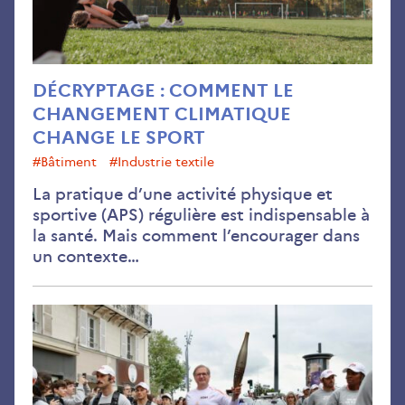
le
spo
DÉCRYPTAGE : COMMENT LE
CHANGEMENT CLIMATIQUE
CHANGE LE SPORT
#bâtiment
#industrie textile
La pratique d’une activité physique et
sportive (APS) régulière est indispensable à
la santé. Mais comment l’encourager dans
un contexte…
Édi
:
«
Les