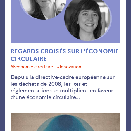
circ
REGARDS CROISÉS SUR L’ÉCONOMIE
CIRCULAIRE
#économie circulaire
#innovation
Depuis la directive-cadre européenne sur
les déchets de 2008, les lois et
réglementations se multiplient en faveur
d’une économie circulaire…
Jan
202