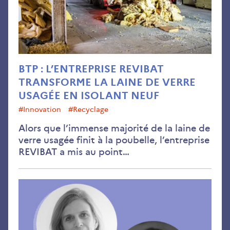
la
lain
de
ver
usa
en
BTP : L’ENTREPRISE REVIBAT
isol
TRANSFORME LA LAINE DE VERRE
neu
USAGÉE EN ISOLANT NEUF
#innovation
#recyclage
Alors que l’immense majorité de la laine de
verre usagée finit à la poubelle, l’entreprise
REVIBAT a mis au point…
Reg
cro
sur
l’é