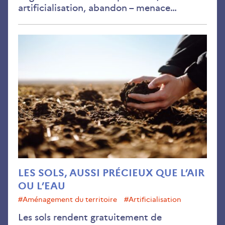
artificialisation, abandon – menace…
Les
sols
auss
pré
que
l’air
ou
l’ea
LES SOLS, AUSSI PRÉCIEUX QUE L’AIR
OU L’EAU
#aménagement du territoire
#Artificialisation
Les sols rendent gratuitement de