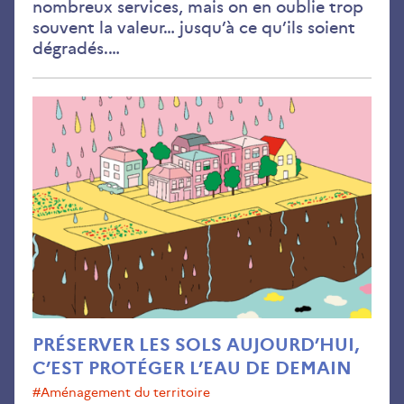
nombreux services, mais on en oublie trop
souvent la valeur… jusqu’à ce qu’ils soient
dégradés.…
Pré
les
sols
auj
c’es
pro
l’ea
de
dem
PRÉSERVER LES SOLS AUJOURD’HUI,
C’EST PROTÉGER L’EAU DE DEMAIN
#aménagement du territoire