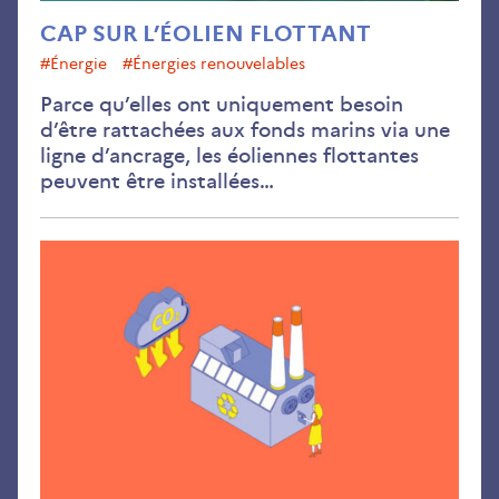
CAP SUR L’ÉOLIEN FLOTTANT
#énergie
#Énergies renouvelables
Parce qu’elles ont uniquement besoin
d’être rattachées aux fonds marins via une
ligne d’ancrage, les éoliennes flottantes
peuvent être installées…
À
cha
ind
son
pla
de
tran
sect