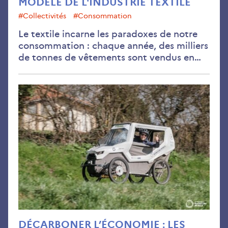
MODÈLE DE L'INDUSTRIE TEXTILE
#collectivités
#consommation
Le textile incarne les paradoxes de notre
consommation : chaque année, des milliers
de tonnes de vêtements sont vendus en…
Déc
l’é
:
les
gra
enj
DÉCARBONER L’ÉCONOMIE : LES