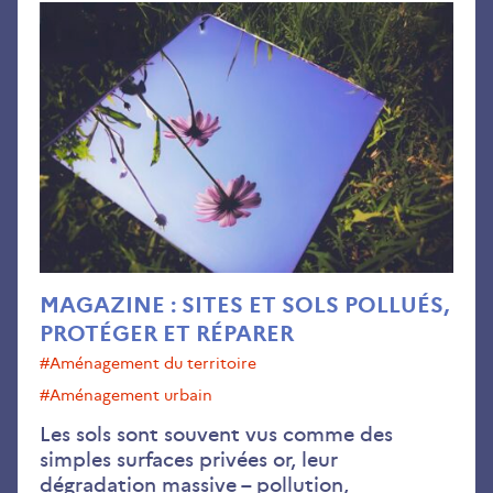
Oct
202
MAGAZINE : SITES ET SOLS POLLUÉS,
PROTÉGER ET RÉPARER
#aménagement du territoire
#aménagement urbain
Les sols sont souvent vus comme des
simples surfaces privées or, leur
dégradation massive – pollution,