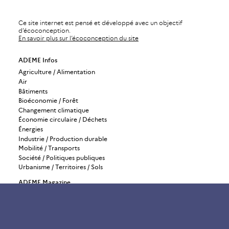
Ce site internet est pensé et développé avec un objectif
d’écoconception.
En savoir plus sur l’écoconception du site
ADEME Infos
Agriculture / Alimentation
Air
Bâtiments
Bioéconomie / Forêt
Changement climatique
Économie circulaire / Déchets
Énergies
Industrie / Production durable
Mobilité / Transports
Société / Politiques publiques
Urbanisme / Territoires / Sols
ADEME Magazine
ADEME Recherche
ADEME International
ADEME Stratégie
Gérer mes abonnements