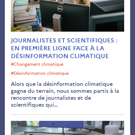
pre
lign
fac
à
la
dés
JOURNALISTES ET SCIENTIFIQUES :
cli
EN PREMIÈRE LIGNE FACE À LA
DÉSINFORMATION CLIMATIQUE
#changement climatique
#désinformation climatique
Alors que la désinformation climatique
gagne du terrain, nous sommes partis à la
rencontre de journalistes et de
scientifiques qui…
Les
méc