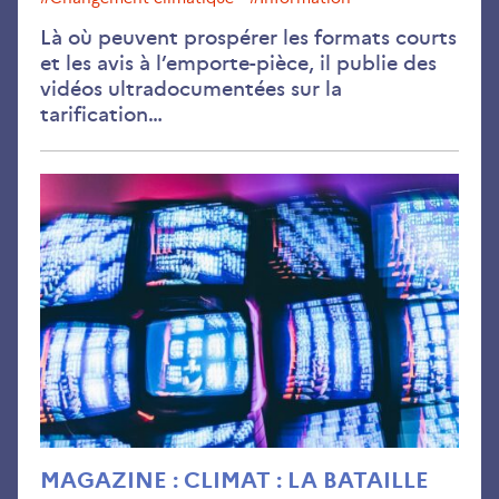
Là où peuvent prospérer les formats courts
et les avis à l’emporte-pièce, il publie des
vidéos ultradocumentées sur la
tarification…
Juil
202
MAGAZINE : CLIMAT : LA BATAILLE