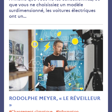
que vous ne choisissiez un modèle
surdimensionné, les voitures électriques
ont un…
Rod
Mey
«
Le
Rév
»
RODOLPHE MEYER, « LE RÉVEILLEUR
»
#changement climatique
#information