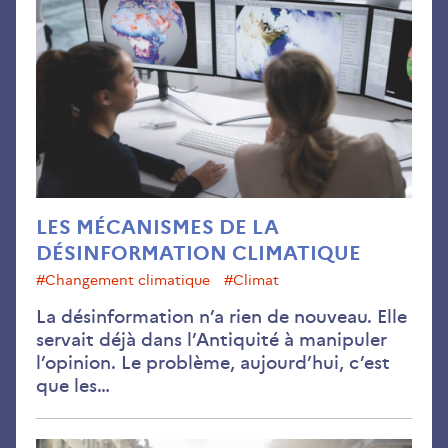
de
la
dés
cli
LES MÉCANISMES DE LA
DÉSINFORMATION CLIMATIQUE
#changement climatique
#climat
La désinformation n’a rien de nouveau. Elle
servait déjà dans l’Antiquité à manipuler
l’opinion. Le problème, aujourd’hui, c’est
que les…