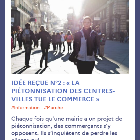
Idé
reç
n°2
:
«
La
pié
des
cen
vill
tue
IDÉE REÇUE N°2 : « LA
le
PIÉTONNISATION DES CENTRES-
co
VILLES TUE LE COMMERCE »
»
#information
#Marche
Chaque fois qu’une mairie a un projet de
piétonnisation, des commerçants s’y
opposent. Ils s’inquiètent de perdre les