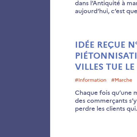
dans l’Antiquité à ma
aujourd’hui, c’est qu
IDÉE REÇUE N°
PIÉTONNISAT
VILLES TUE L
#information
#Marche
Chaque fois qu’une ma
des commerçants s’y 
perdre les clients qu