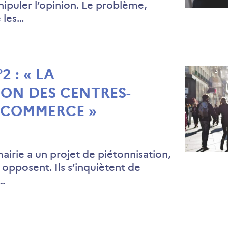
nipuler l’opinion. Le problème,
e les…
2 : « LA
ION DES CENTRES-
E COMMERCE »
irie a un projet de piétonnisation,
opposent. Ils s’inquiètent de
i…