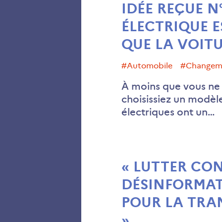
IDÉE REÇUE N°
ÉLECTRIQUE E
QUE LA VOIT
#automobile
#change
À moins que vous ne 
choisissiez un modèl
électriques ont un…
« LUTTER CO
DÉSINFORMAT
POUR LA TRA
»