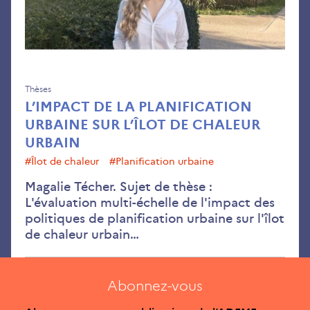
sur
l’îlo
de
cha
urb
Thèses
L’IMPACT DE LA PLANIFICATION
URBAINE SUR L’ÎLOT DE CHALEUR
URBAIN
#îlot de chaleur
#planification urbaine
Magalie Técher. Sujet de thèse :
L'évaluation multi-échelle de l'impact des
politiques de planification urbaine sur l'îlot
de chaleur urbain…
Abonnez-vous