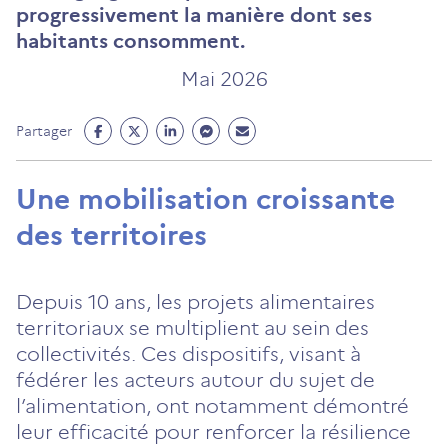
progressivement la manière dont ses
habitants consomment.
Mai 2026
Partage
Partage
Partage
Partage
Partage
Partager
Facebook
Twitter
Linkedin
Messenger
Mail
(ouvre
(ouvre
(ouvre
(ouvre
(ouvre
Une mobilisation croissante
un
un
un
un
un
des territoires
nouvel
nouvel
nouvel
nouvel
nouvel
onglet)
onglet)
onglet)
onglet)
onglet)
Depuis 10 ans, les projets alimentaires
territoriaux se multiplient au sein des
collectivités. Ces dispositifs, visant à
fédérer les acteurs autour du sujet de
l’alimentation, ont notamment démontré
leur efficacité pour renforcer la résilience