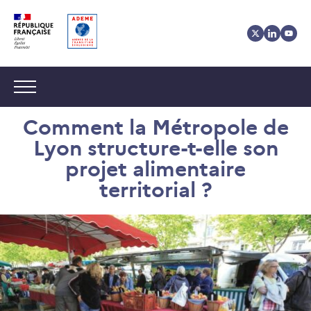
Aller
Aller
Gestion
au
au
des
contenu
menu
cookies
Navigation :
Comment la Métropole de
Lyon structure-t-elle son
projet alimentaire
territorial ?