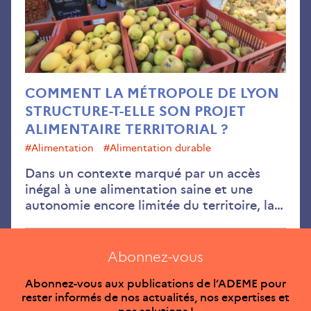
str
t-
elle
son
pro
ali
COMMENT LA MÉTROPOLE DE LYON
terr
STRUCTURE-T-ELLE SON PROJET
ALIMENTAIRE TERRITORIAL ?
#alimentation
#alimentation durable
Dans un contexte marqué par un accès
inégal à une alimentation saine et une
autonomie encore limitée du territoire, la…
Abonnez-vous
Abonnez-vous aux publications de l’ADEME pour
rester informés de nos actualités, nos expertises et