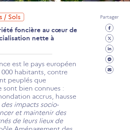
s / Sols
Partager
Partage
briété foncière au cœur de
Facebo
Partage
cialisation nette à
(ouvre
Twitter
Partage
un
(ouvre
Linkedi
Partage
nouvel
un
ance est le pays européen
(ouvre
Messen
onglet)
Partage
nouvel
0 000 habitants, contre
un
(ouvre
Mail
onglet)
nt peuplés que
nouvel
un
(ouvre
 sont bien connues :
onglet)
nouvel
un
inondation accrus, hausse
onglet)
nouvel
i des impacts socio-
onglet)
ancer et maintenir des
nés de leurs lieux de
u pôle Aménagement des