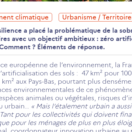
ment climatique
Urbanisme / Territoire
ésilience a placé la problématique de la so
es avec un objectif ambitieux : zéro artifi
? Comment ? Éléments de réponse.
ence européenne de l’environnement, la Fr
’artificialisation des sols : 47 km² pour 10
 km² aux Pays-Bas, pourtant plus denséme
nces environnementales de ce phénomène
’espèces animales ou végétales, risques d’
eu urbain…
« Mais l’étalement urbain a auss
nt pour les collectivités qui doivent fin
 que pour les ménages de plus en plus éloig
nal, coordonnateur innovation urbaine a