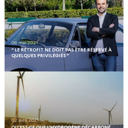
06 mai 2021
“ LE RÉTROFIT NE DOIT PAS ÊTRE RÉSERVÉ À
QUELQUES PRIVILÉGIÉS ”
02 avril 2021
QU’EST-CE QUE L’HYDROGÈNE DÉCARBONÉ