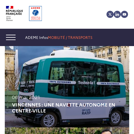
Aller
Aller
Gestion
au
au
des
contenu
menu
cookies
Navigation :
ADEME Infos
MOBILITÉ / TRANSPORTS
06 mai 2021
VINCENNES : UNE NAVETTE AUTONOME EN
CENTRE-VILLE