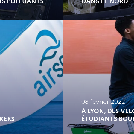
NS POLLUANTS
DANS LE NORD
08 février 2022
À LYON, DES VÉL
NKERS
ÉTUDIANTS BOU