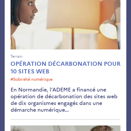
10
site
we
Terrain
OPÉRATION DÉCARBONATION POUR
10 SITES WEB
#sobriété numérique
En Normandie, l’ADEME a financé une
opération de décarbonation des sites web
de dix organismes engagés dans une
démarche numérique…
Fou