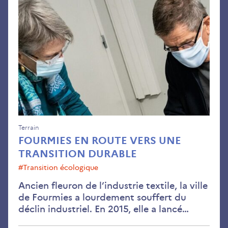
en
rou
ver
une
tran
dur
Terrain
FOURMIES EN ROUTE VERS UNE
TRANSITION DURABLE
#transition écologique
Ancien fleuron de l’industrie textile, la ville
de Fourmies a lourdement souffert du
déclin industriel. En 2015, elle a lancé…