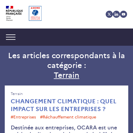
Aller
Aller
Gestion
au
au
des
contenu
menu
cookies
Navigation :
Les articles correspondants à la
catégorie :
Terrain
Terrain
CHANGEMENT CLIMATIQUE : QUEL
IMPACT SUR LES ENTREPRISES ?
#entreprises
#réchauffement climatique
Destinée aux entreprises, OCARA est une