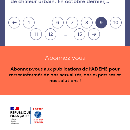
de chaleur urbain. En octobre dernier,…
1
…
6
7
8
9
10
11
12
…
15
Abonnez-vous
Abonnez-vous aux publications de l’ADEME pour
rester informés de nos actualités, nos expertises et
nos solutions !