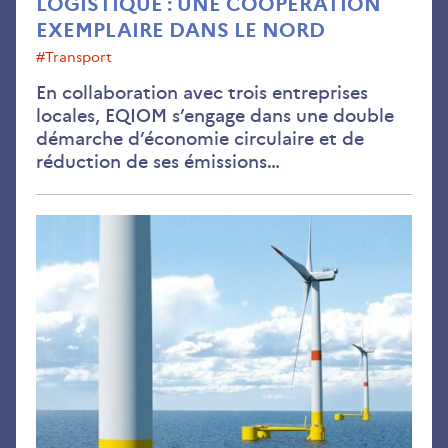
LOGISTIQUE : UNE COOPÉRATION
EXEMPLAIRE DANS LE NORD
#transport
En collaboration avec trois entreprises
locales, EQIOM s’engage dans une double
démarche d’économie circulaire et de
réduction de ses émissions…
Feu
ver
pou
la
fer
d’é
flo