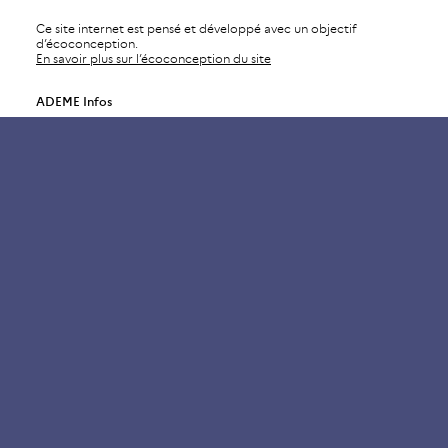
Ce site internet est pensé et développé avec un objectif
d’écoconception.
En savoir plus sur l’écoconception du site
ADEME Infos
Agriculture / Alimentation
Air
Bâtiments
Bioéconomie / Forêt
Changement climatique
Économie circulaire / Déchets
Énergies
Industrie / Production durable
Mobilité / Transports
Société / Politiques publiques
Urbanisme / Territoires / Sols
ADEME Magazine
ADEME Recherche
ADEME International
ADEME Stratégie
Gérer mes abonnements
Mentions légales