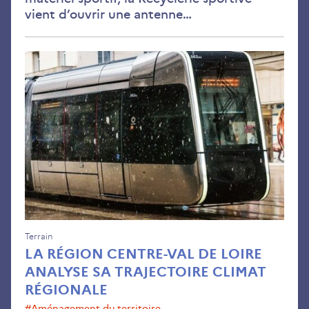
vient d’ouvrir une antenne…
La
Rég
Cen
Val
de
Loi
ana
sa
traj
cli
rég
Terrain
LA RÉGION CENTRE-VAL DE LOIRE
ANALYSE SA TRAJECTOIRE CLIMAT
RÉGIONALE
#aménagement du territoire