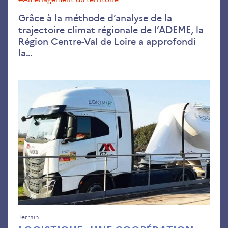
Grâce à la méthode d’analyse de la
trajectoire climat régionale de l’ADEME, la
Région Centre-Val de Loire a approfondi
la…
Logi
une
coo
exe
dan
le
No
Terrain