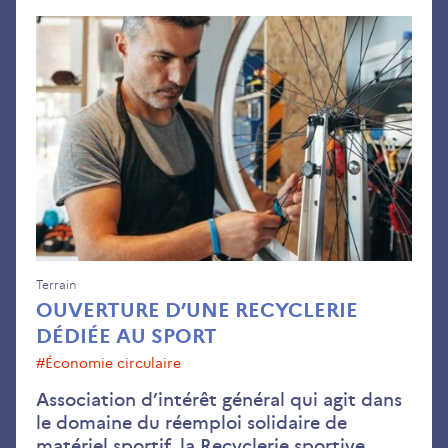
Ouv
d’u
rec
déd
au
spo
Terrain
OUVERTURE D’UNE RECYCLERIE
DÉDIÉE AU SPORT
#économie circulaire
Association d’intérêt général qui agit dans
le domaine du réemploi solidaire de
matériel sportif, la Recyclerie sportive